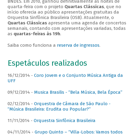
BNDES. Em 2010, ganhou definitivamente as noites de
quarta-feira com o projeto
Quartas Clássicas
, que no
início oferecia ao público apresentações gratuitas da
Orquestra Sinfônica Brasileira (OSB). Atualmente, o
Quartas Clássicas
apresenta uma agenda de concertos
semanais, contando com apresentações variadas, todas
as
quartas-feiras às 19h
.
Saiba como funciona a
reserva de ingressos
.
Espetáculos realizados
16/12/2014 -
Coro Jovem e o Conjunto Música Antiga da
UFF
09/12/2014 -
Musica Brasilis - “Bela Música, Bela Época”
02/12/2014 -
Orquestra de Câmara de São Paulo -
“Música Brasileira: Erudita ou Popular?”
11/11/2014 -
Orquestra Sinfônica Brasileira
04/11/2014 -
Grupo Quinto – “Villa-Lobos: Vamos todos