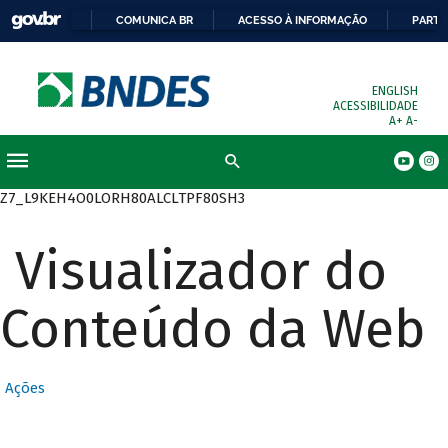
COMUNICA BR
ACESSO À INFORMAÇÃO
PARTI
ENGLISH
ACESSIBILIDADE
A+
A-
Busca
Z7_L9KEH4O0LORH80ALCLTPF80SH3
Visualizador do
Conteúdo da Web
Ações