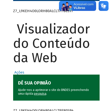
Z7_L9KEH4O0LORH80ALCLTPF80S97
Visualizador
do Conteúdo
da Web
Ações
DÊ SUA OPINIÃO
Ajude-nos a aprimorar o site do BNDES preenchendo
uma rápida
pesquisa
.
Z7_L9KEH4O0LORH80ALCLTPF80SP4