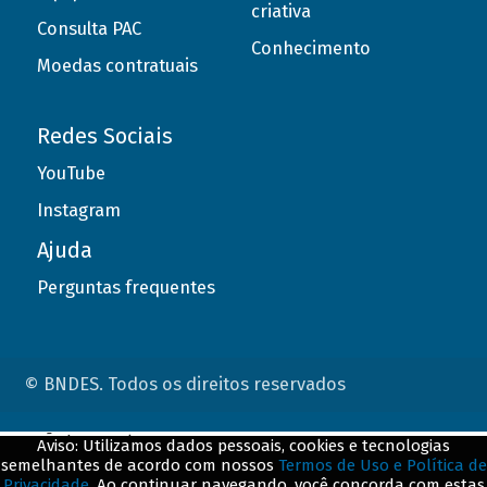
criativa
Consulta PAC
Conhecimento
Moedas contratuais
Redes Sociais
YouTube
Instagram
Ajuda
Perguntas frequentes
© BNDES. Todos os direitos reservados
ConteÃºdo complementar
Aviso: Utilizamos dados pessoais, cookies e tecnologias
semelhantes de acordo com nossos
Termos de Uso e Política de
${title}
${badge}
Privacidade
. Ao continuar navegando, você concorda com estas