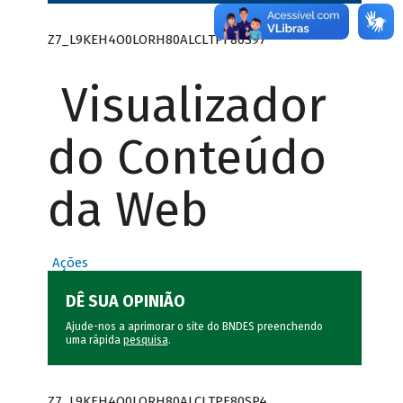
Z7_L9KEH4O0LORH80ALCLTPF80S97
Visualizador
do Conteúdo
da Web
Ações
DÊ SUA OPINIÃO
Ajude-nos a aprimorar o site do BNDES preenchendo
uma rápida
pesquisa
.
Z7_L9KEH4O0LORH80ALCLTPF80SP4