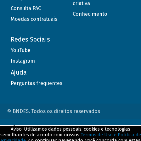
criativa
Consulta PAC
Conhecimento
Moedas contratuais
Redes Sociais
YouTube
Instagram
Ajuda
Perguntas frequentes
© BNDES. Todos os direitos reservados
ConteÃºdo complementar
Aviso: Utilizamos dados pessoais, cookies e tecnologias
semelhantes de acordo com nossos
Termos de Uso e Política de
${title}
${badge}
Privacidade
. Ao continuar navegando, você concorda com estas