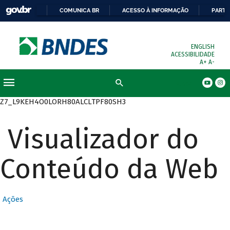
COMUNICA BR
ACESSO À INFORMAÇÃO
PARTI
ENGLISH
ACESSIBILIDADE
A+
A-
Busca
Z7_L9KEH4O0LORH80ALCLTPF80SH3
Visualizador do
Conteúdo da Web
Ações