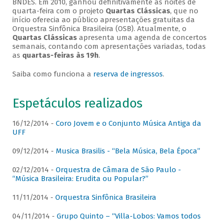
BNDES. Em 2010, ganhou definitivamente as noites de
quarta-feira com o projeto
Quartas Clássicas
, que no
início oferecia ao público apresentações gratuitas da
Orquestra Sinfônica Brasileira (OSB). Atualmente, o
Quartas Clássicas
apresenta uma agenda de concertos
semanais, contando com apresentações variadas, todas
as
quartas-feiras às 19h
.
Saiba como funciona a
reserva de ingressos
.
Espetáculos realizados
16/12/2014 -
Coro Jovem e o Conjunto Música Antiga da
UFF
09/12/2014 -
Musica Brasilis - “Bela Música, Bela Época”
02/12/2014 -
Orquestra de Câmara de São Paulo -
“Música Brasileira: Erudita ou Popular?”
11/11/2014 -
Orquestra Sinfônica Brasileira
04/11/2014 -
Grupo Quinto – “Villa-Lobos: Vamos todos