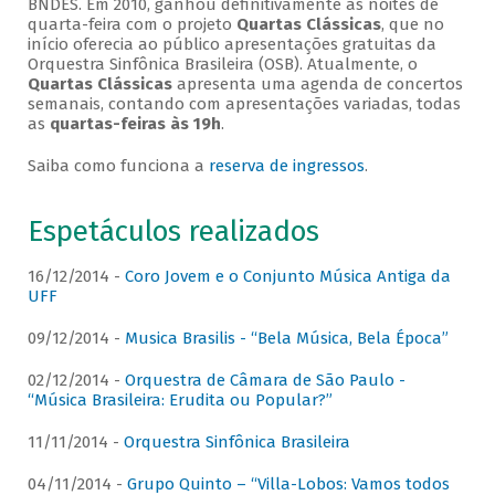
BNDES. Em 2010, ganhou definitivamente as noites de
quarta-feira com o projeto
Quartas Clássicas
, que no
início oferecia ao público apresentações gratuitas da
Orquestra Sinfônica Brasileira (OSB). Atualmente, o
Quartas Clássicas
apresenta uma agenda de concertos
semanais, contando com apresentações variadas, todas
as
quartas-feiras às 19h
.
Saiba como funciona a
reserva de ingressos
.
Espetáculos realizados
16/12/2014 -
Coro Jovem e o Conjunto Música Antiga da
UFF
09/12/2014 -
Musica Brasilis - “Bela Música, Bela Época”
02/12/2014 -
Orquestra de Câmara de São Paulo -
“Música Brasileira: Erudita ou Popular?”
11/11/2014 -
Orquestra Sinfônica Brasileira
04/11/2014 -
Grupo Quinto – “Villa-Lobos: Vamos todos