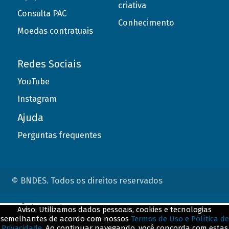
criativa
Consulta PAC
Conhecimento
Moedas contratuais
Redes Sociais
YouTube
Instagram
Ajuda
Perguntas frequentes
© BNDES. Todos os direitos reservados
ConteÃºdo complementar
Aviso: Utilizamos dados pessoais, cookies e tecnologias
semelhantes de acordo com nossos
Termos de Uso e Política de
${title}
${badge}
Privacidade
. Ao continuar navegando, você concorda com estas