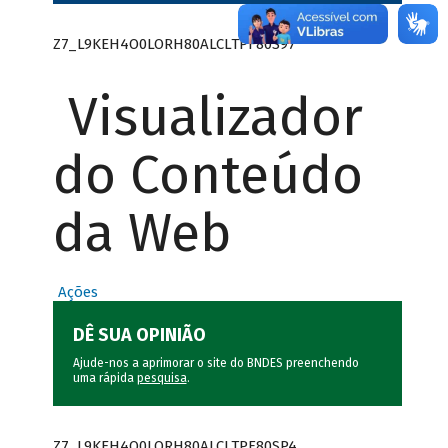
Z7_L9KEH4O0LORH80ALCLTPF80S97
Visualizador
do Conteúdo
da Web
Ações
DÊ SUA OPINIÃO
Ajude-nos a aprimorar o site do BNDES preenchendo
uma rápida
pesquisa
.
Z7_L9KEH4O0LORH80ALCLTPF80SP4