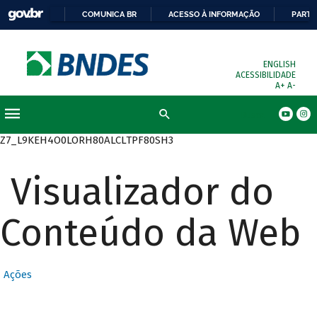
COMUNICA BR
ACESSO À INFORMAÇÃO
PARTI
ENGLISH
ACESSIBILIDADE
A+
A-
Busca
Z7_L9KEH4O0LORH80ALCLTPF80SH3
Visualizador do
Conteúdo da Web
Ações