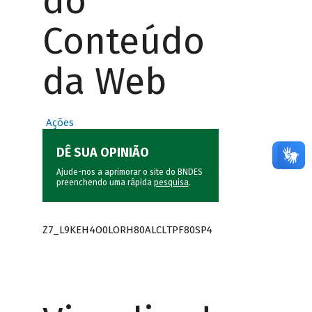
do
Conteúdo
da Web
Ações
DÊ SUA OPINIÃO
Ajude-nos a aprimorar o site do BNDES
preenchendo uma rápida
pesquisa
.
Z7_L9KEH4O0LORH80ALCLTPF80SP4