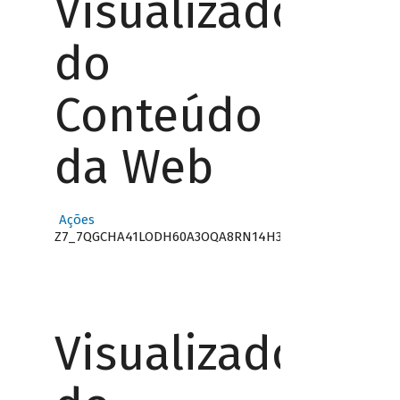
Visualizador
do
Conteúdo
da Web
Ações
Z7_7QGCHA41LODH60A3OQA8RN14H3
Visualizador