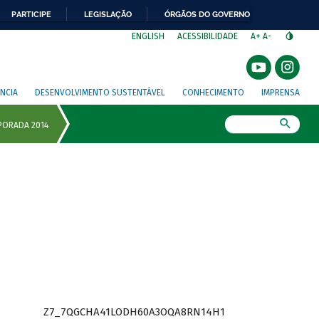
PARTICIPE
LEGISLAÇÃO
ÓRGÃOS DO GOVERNO
⁣
ENGLISH
ACESSIBILIDADE
A+
A-
NCIA
DESENVOLVIMENTO SUSTENTÁVEL
CONHECIMENTO
IMPRENSA
Busca
Z7_7QGCHA41LODH60A3OQA8RN14H1