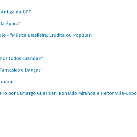
 Antiga da UFF
ela Época”
o - “Música Brasileira: Erudita ou Popular?”
mos todos Cirandar!”
Fantasias e Danças"
Canaud
leiro por Camargo Guarnieri, Ronaldo Miranda e Heitor Villa-Lobo