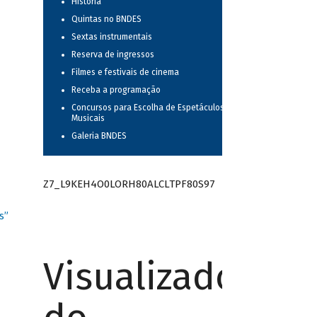
História
Quintas no BNDES
Sextas instrumentais
Reserva de ingressos
Filmes e festivais de cinema
Receba a programação
Concursos para Escolha de Espetáculos
Musicais
Galeria BNDES
Z7_L9KEH4O0LORH80ALCLTPF80S97
s”
Visualizador