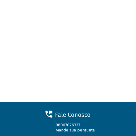
Fale Conosco
08007026337
Mande sua pergunta