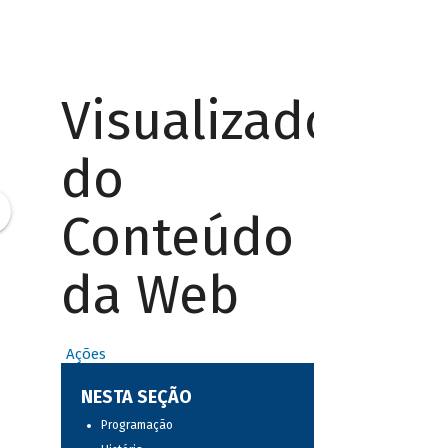
Visualizador
do
Conteúdo
da Web
Ações
NESTA SEÇÃO
Programação