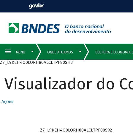
Z7_L9KEH4O0LORH80ALCLTPF80SH3
Visualizador do 
Ações
Z7_L9KEH4O0LORH80ALCLTPF80S92