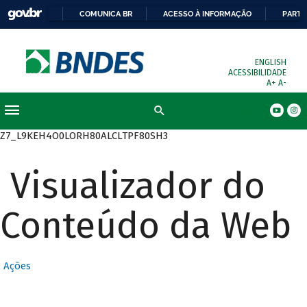
COMUNICA BR
ACESSO À INFORMAÇÃO
PARTI
ENGLISH
ACESSIBILIDADE
A+
A-
Busca
Z7_L9KEH4O0LORH80ALCLTPF80SH3
Visualizador do
Conteúdo da Web
Ações