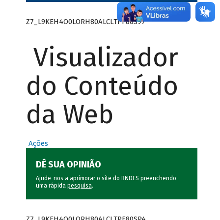
Z7_L9KEH4O0LORH80ALCLTPF80S97
Visualizador
do Conteúdo
da Web
Ações
DÊ SUA OPINIÃO
Ajude-nos a aprimorar o site do BNDES preenchendo
uma rápida
pesquisa
.
Z7_L9KEH4O0LORH80ALCLTPF80SP4