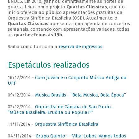
BNDES. Em 2010, ganhou definitivamente as noites de
quarta-feira com o projeto
Quartas Clássicas
, que no
início oferecia ao público apresentações gratuitas da
Orquestra Sinfônica Brasileira (OSB). Atualmente, o
Quartas Clássicas
apresenta uma agenda de concertos
semanais, contando com apresentações variadas, todas
as
quartas-feiras às 19h
.
Saiba como funciona a
reserva de ingressos
.
Espetáculos realizados
16/12/2014 -
Coro Jovem e o Conjunto Música Antiga da
UFF
09/12/2014 -
Musica Brasilis - “Bela Música, Bela Época”
02/12/2014 -
Orquestra de Câmara de São Paulo -
“Música Brasileira: Erudita ou Popular?”
11/11/2014 -
Orquestra Sinfônica Brasileira
04/11/2014 -
Grupo Quinto – “Villa-Lobos: Vamos todos