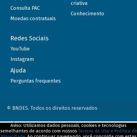
criativa
Consulta PAC
Conhecimento
Moedas contratuais
Redes Sociais
YouTube
Instagram
Ajuda
Perguntas frequentes
© BNDES. Todos os direitos reservados
ConteÃºdo complementar
Aviso: Utilizamos dados pessoais, cookies e tecnologias
semelhantes de acordo com nossos
Termos de Uso e Política de
${title}
${badge}
Privacidade
. Ao continuar navegando, você concorda com estas