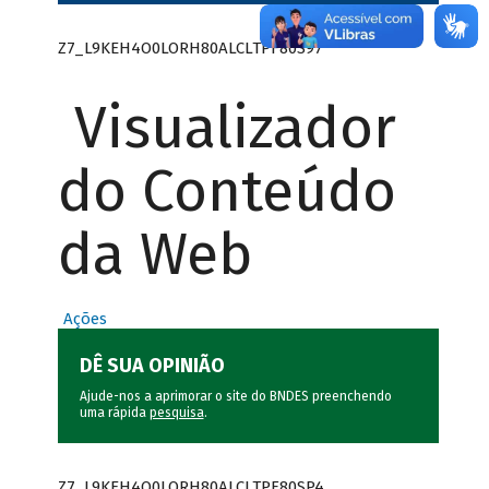
Z7_L9KEH4O0LORH80ALCLTPF80S97
Visualizador
do Conteúdo
da Web
Ações
DÊ SUA OPINIÃO
Ajude-nos a aprimorar o site do BNDES preenchendo
uma rápida
pesquisa
.
Z7_L9KEH4O0LORH80ALCLTPF80SP4