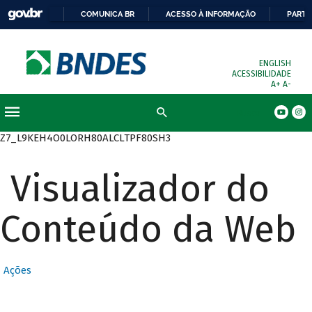
COMUNICA BR
ACESSO À INFORMAÇÃO
PARTI
ENGLISH
ACESSIBILIDADE
A+
A-
Busca
Z7_L9KEH4O0LORH80ALCLTPF80SH3
Visualizador do
Conteúdo da Web
Ações