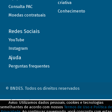
criativa
Consulta PAC
Conhecimento
Moedas contratuais
Redes Sociais
YouTube
Instagram
Ajuda
Perguntas frequentes
© BNDES. Todos os direitos reservados
ConteÃºdo complementar
Aviso: Utilizamos dados pessoais, cookies e tecnologias
semelhantes de acordo com nossos
Termos de Uso e Política de
${title}
${badge}
Privacidade
. Ao continuar navegando, você concorda com estas