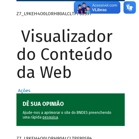
Z7_L9KEH4O0LORH80ALCLTPF80S97
Visualizador
do Conteúdo
da Web
Ações
DÊ SUA OPINIÃO
Ajude-nos a aprimorar o site do BNDES preenchendo
uma rápida
pesquisa
.
Z7_L9KEH4O0LORH80ALCLTPF80SP4