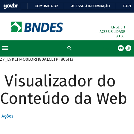
COMUNICA BR
ACESSO À INFORMAÇÃO
PARTI
ENGLISH
ACESSIBILIDADE
A+
A-
Busca
Z7_L9KEH4O0LORH80ALCLTPF80SH3
Visualizador do
Conteúdo da Web
Ações