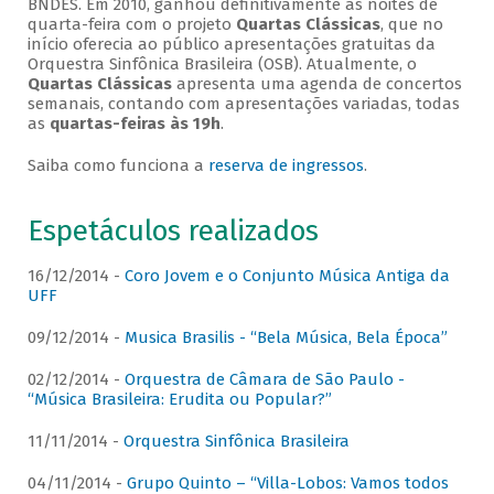
BNDES. Em 2010, ganhou definitivamente as noites de
quarta-feira com o projeto
Quartas Clássicas
, que no
início oferecia ao público apresentações gratuitas da
Orquestra Sinfônica Brasileira (OSB). Atualmente, o
Quartas Clássicas
apresenta uma agenda de concertos
semanais, contando com apresentações variadas, todas
as
quartas-feiras às 19h
.
Saiba como funciona a
reserva de ingressos
.
Espetáculos realizados
16/12/2014 -
Coro Jovem e o Conjunto Música Antiga da
UFF
09/12/2014 -
Musica Brasilis - “Bela Música, Bela Época”
02/12/2014 -
Orquestra de Câmara de São Paulo -
“Música Brasileira: Erudita ou Popular?”
11/11/2014 -
Orquestra Sinfônica Brasileira
04/11/2014 -
Grupo Quinto – “Villa-Lobos: Vamos todos