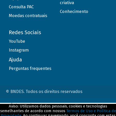
criativa
Consulta PAC
Conhecimento
Moedas contratuais
Redes Sociais
YouTube
Instagram
Ajuda
Perguntas frequentes
© BNDES. Todos os direitos reservados
ConteÃºdo complementar
Aviso: Utilizamos dados pessoais, cookies e tecnologias
semelhantes de acordo com nossos
Termos de Uso e Política de
${title}
${badge}
Privacidade
. Ao continuar navegando, você concorda com estas