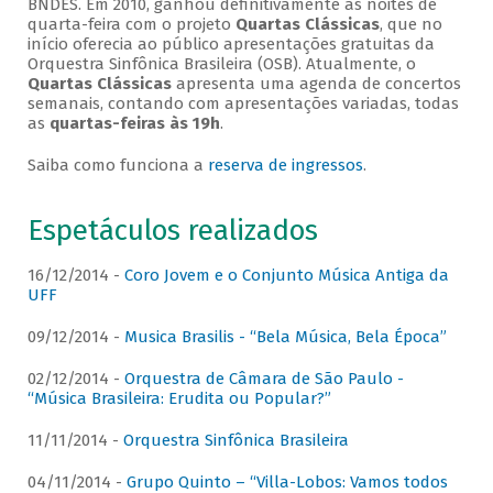
BNDES. Em 2010, ganhou definitivamente as noites de
quarta-feira com o projeto
Quartas Clássicas
, que no
início oferecia ao público apresentações gratuitas da
Orquestra Sinfônica Brasileira (OSB). Atualmente, o
Quartas Clássicas
apresenta uma agenda de concertos
semanais, contando com apresentações variadas, todas
as
quartas-feiras às 19h
.
Saiba como funciona a
reserva de ingressos
.
Espetáculos realizados
16/12/2014 -
Coro Jovem e o Conjunto Música Antiga da
UFF
09/12/2014 -
Musica Brasilis - “Bela Música, Bela Época”
02/12/2014 -
Orquestra de Câmara de São Paulo -
“Música Brasileira: Erudita ou Popular?”
11/11/2014 -
Orquestra Sinfônica Brasileira
04/11/2014 -
Grupo Quinto – “Villa-Lobos: Vamos todos