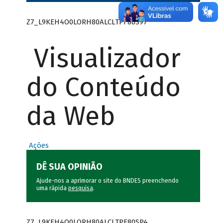
Z7_L9KEH4O0LORH80ALCLTPF80S97
Visualizador
do Conteúdo
da Web
Ações
DÊ SUA OPINIÃO
Ajude-nos a aprimorar o site do BNDES preenchendo
uma rápida
pesquisa
.
Z7_L9KEH4O0LORH80ALCLTPF80SP4