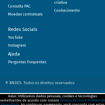
criativa
Consulta PAC
Conhecimento
Moedas contratuais
Redes Sociais
YouTube
Instagram
Ajuda
Perguntas frequentes
© BNDES. Todos os direitos reservados
ConteÃºdo complementar
Aviso: Utilizamos dados pessoais, cookies e tecnologias
semelhantes de acordo com nossos
Termos de Uso e Política de
${title}
${badge}
Privacidade
. Ao continuar navegando, você concorda com estas