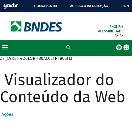
COMUNICA BR
ACESSO À INFORMAÇÃO
PARTI
ENGLISH
ACESSIBILIDADE
A+
A-
Busca
Z7_L9KEH4O0LORH80ALCLTPF80SH3
Visualizador do
Conteúdo da Web
Ações