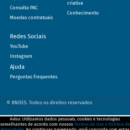
criativa
Consulta PAC
Conhecimento
Moedas contratuais
Redes Sociais
YouTube
Instagram
Ajuda
Perguntas frequentes
© BNDES. Todos os direitos reservados
ConteÃºdo complementar
Aviso: Utilizamos dados pessoais, cookies e tecnologias
semelhantes de acordo com nossos
Termos de Uso e Política de
${title}
${badge}
Privacidade
. Ao continuar navegando, você concorda com estas