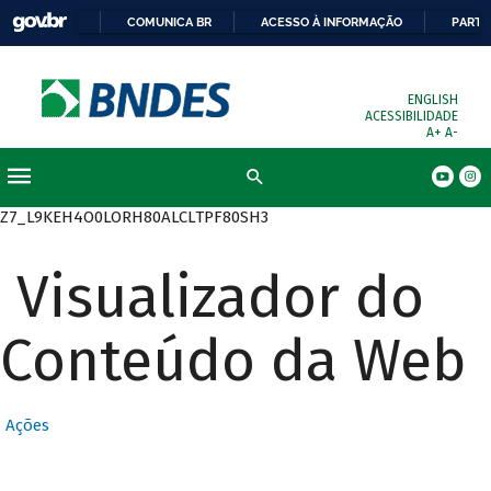
COMUNICA BR
ACESSO À INFORMAÇÃO
PARTI
ENGLISH
ACESSIBILIDADE
A+
A-
Busca
Z7_L9KEH4O0LORH80ALCLTPF80SH3
Visualizador do
Conteúdo da Web
Ações