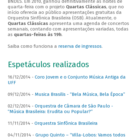
BNDES. Em 2010, ganhou definitivamente as noites de
quarta-feira com o projeto
Quartas Clássicas
, que no
início oferecia ao público apresentações gratuitas da
Orquestra Sinfônica Brasileira (OSB). Atualmente, o
Quartas Clássicas
apresenta uma agenda de concertos
semanais, contando com apresentações variadas, todas
as
quartas-feiras às 19h
.
Saiba como funciona a
reserva de ingressos
.
Espetáculos realizados
16/12/2014 -
Coro Jovem e o Conjunto Música Antiga da
UFF
09/12/2014 -
Musica Brasilis - “Bela Música, Bela Época”
02/12/2014 -
Orquestra de Câmara de São Paulo -
“Música Brasileira: Erudita ou Popular?”
11/11/2014 -
Orquestra Sinfônica Brasileira
04/11/2014 -
Grupo Quinto – “Villa-Lobos: Vamos todos