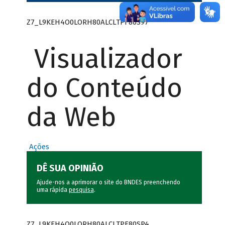
Z7_L9KEH4O0LORH80ALCLTPF80S97
Visualizador
do Conteúdo
da Web
Ações
DÊ SUA OPINIÃO
Ajude-nos a aprimorar o site do BNDES preenchendo
uma rápida
pesquisa
.
Z7_L9KEH4O0LORH80ALCLTPF80SP4