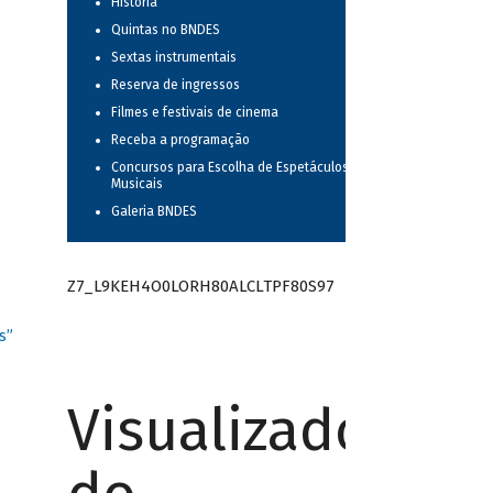
História
Quintas no BNDES
Sextas instrumentais
Reserva de ingressos
Filmes e festivais de cinema
Receba a programação
Concursos para Escolha de Espetáculos
Musicais
Galeria BNDES
Z7_L9KEH4O0LORH80ALCLTPF80S97
s”
Visualizador