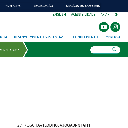
PARTICIPE
LEGISLAÇÃO
ÓRGÃOS DO GOVERNO
⁣
ENGLISH
ACESSIBILIDADE
A+
A-
NCIA
DESENVOLVIMENTO SUSTENTÁVEL
CONHECIMENTO
IMPRENSA
Busca
Z7_7QGCHA41LODH60A3OQA8RN14H1