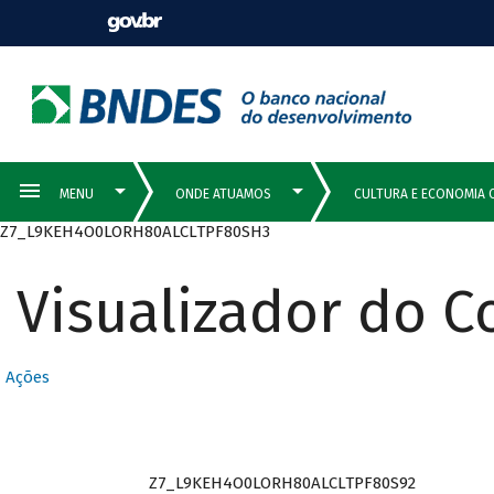
Z7_L9KEH4O0LORH80ALCLTPF80SH3
Visualizador do 
Ações
Z7_L9KEH4O0LORH80ALCLTPF80S92