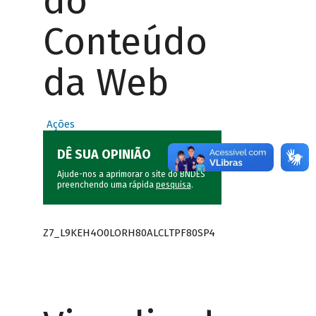
do
Conteúdo
da Web
Ações
DÊ SUA OPINIÃO
Ajude-nos a aprimorar o site do BNDES
preenchendo uma rápida
pesquisa
.
Z7_L9KEH4O0LORH80ALCLTPF80SP4