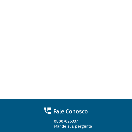
Fale Conosco
08007026337
Mande sua pergunta