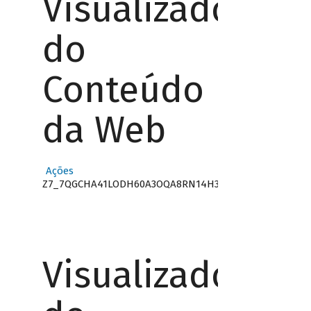
Visualizador
do
Conteúdo
da Web
Ações
Z7_7QGCHA41LODH60A3OQA8RN14H3
Visualizador