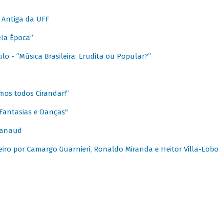
 Antiga da UFF
ela Época”
o - “Música Brasileira: Erudita ou Popular?”
mos todos Cirandar!”
Fantasias e Danças"
Canaud
leiro por Camargo Guarnieri, Ronaldo Miranda e Heitor Villa-Lobo