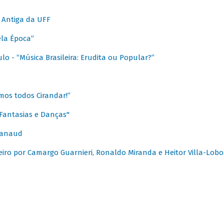
 Antiga da UFF
ela Época”
o - “Música Brasileira: Erudita ou Popular?”
mos todos Cirandar!”
Fantasias e Danças"
Canaud
leiro por Camargo Guarnieri, Ronaldo Miranda e Heitor Villa-Lobo