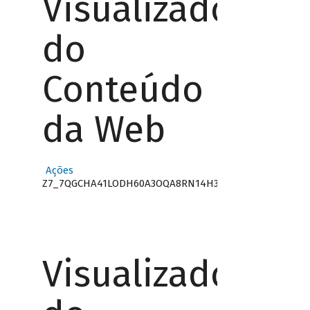
Visualizador
do
Conteúdo
da Web
Ações
Z7_7QGCHA41LODH60A3OQA8RN14H3
Visualizador