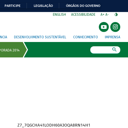
PARTICIPE
LEGISLAÇÃO
ÓRGÃOS DO GOVERNO
⁣
ENGLISH
ACESSIBILIDADE
A+
A-
NCIA
DESENVOLVIMENTO SUSTENTÁVEL
CONHECIMENTO
IMPRENSA
Busca
Z7_7QGCHA41LODH60A3OQA8RN14H1