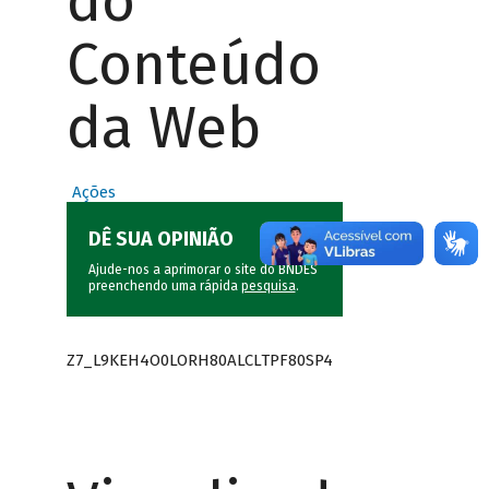
do
Conteúdo
da Web
Ações
DÊ SUA OPINIÃO
Ajude-nos a aprimorar o site do BNDES
preenchendo uma rápida
pesquisa
.
Z7_L9KEH4O0LORH80ALCLTPF80SP4