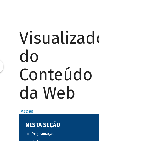
Visualizador
do
Conteúdo
da Web
Ações
NESTA SEÇÃO
Programação