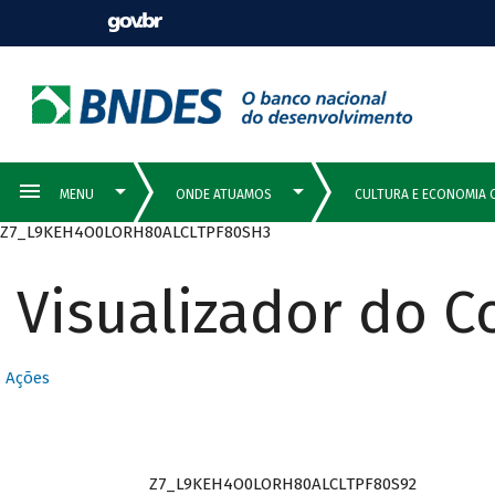
Z7_L9KEH4O0LORH80ALCLTPF80SH3
Visualizador do 
Ações
Z7_L9KEH4O0LORH80ALCLTPF80S92