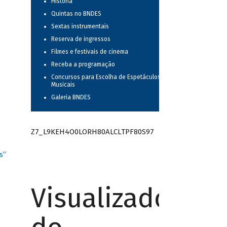
História
Quintas no BNDES
Sextas instrumentais
Reserva de ingressos
Filmes e festivais de cinema
Receba a programação
Concursos para Escolha de Espetáculos
Musicais
Galeria BNDES
Z7_L9KEH4O0LORH80ALCLTPF80S97
s”
Visualizador