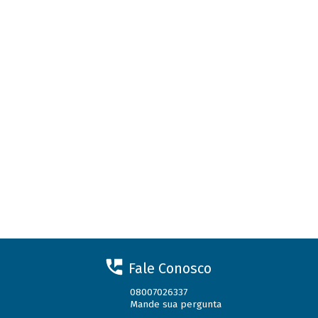
Fale Conosco
08007026337
Mande sua pergunta