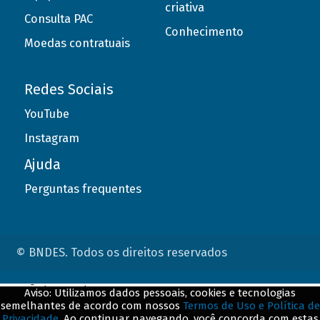
criativa
Consulta PAC
Conhecimento
Moedas contratuais
Redes Sociais
YouTube
Instagram
Ajuda
Perguntas frequentes
© BNDES. Todos os direitos reservados
ConteÃºdo complementar
Aviso: Utilizamos dados pessoais, cookies e tecnologias
semelhantes de acordo com nossos
Termos de Uso e Política de
${title}
${badge}
Privacidade
. Ao continuar navegando, você concorda com estas