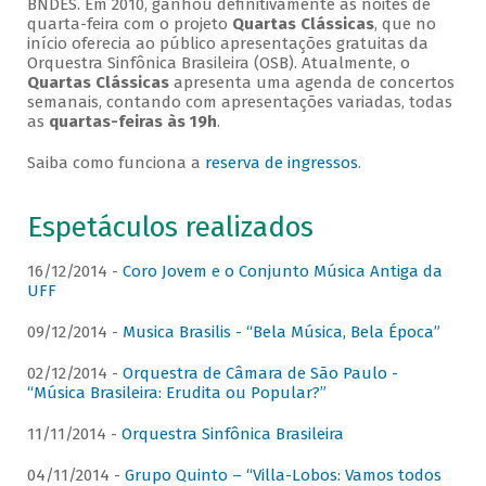
BNDES. Em 2010, ganhou definitivamente as noites de
quarta-feira com o projeto
Quartas Clássicas
, que no
início oferecia ao público apresentações gratuitas da
Orquestra Sinfônica Brasileira (OSB). Atualmente, o
Quartas Clássicas
apresenta uma agenda de concertos
semanais, contando com apresentações variadas, todas
as
quartas-feiras às 19h
.
Saiba como funciona a
reserva de ingressos
.
Espetáculos realizados
16/12/2014 -
Coro Jovem e o Conjunto Música Antiga da
UFF
09/12/2014 -
Musica Brasilis - “Bela Música, Bela Época”
02/12/2014 -
Orquestra de Câmara de São Paulo -
“Música Brasileira: Erudita ou Popular?”
11/11/2014 -
Orquestra Sinfônica Brasileira
04/11/2014 -
Grupo Quinto – “Villa-Lobos: Vamos todos