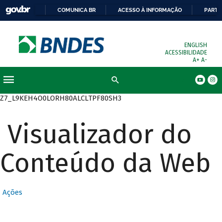
COMUNICA BR
ACESSO À INFORMAÇÃO
PARTI
ENGLISH
ACESSIBILIDADE
A+
A-
Busca
Z7_L9KEH4O0LORH80ALCLTPF80SH3
Visualizador do
Conteúdo da Web
Ações