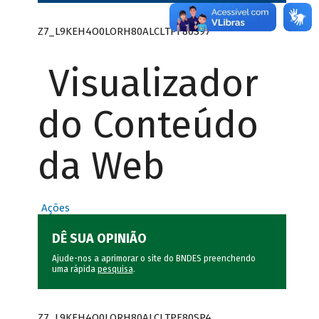
Z7_L9KEH4O0LORH80ALCLTPF80S97
Visualizador
do Conteúdo
da Web
Ações
DÊ SUA OPINIÃO
Ajude-nos a aprimorar o site do BNDES preenchendo
uma rápida
pesquisa
.
Z7_L9KEH4O0LORH80ALCLTPF80SP4