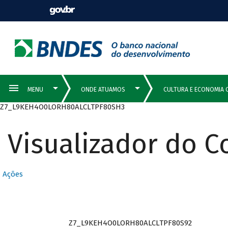
Z7_L9KEH4O0LORH80ALCLTPF80SH3
Visualizador do 
Ações
Z7_L9KEH4O0LORH80ALCLTPF80S92