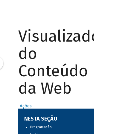
Visualizador
do
Conteúdo
da Web
Ações
NESTA SEÇÃO
Programação