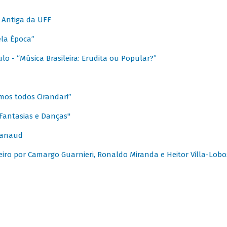
 Antiga da UFF
ela Época”
o - “Música Brasileira: Erudita ou Popular?”
mos todos Cirandar!”
Fantasias e Danças"
Canaud
leiro por Camargo Guarnieri, Ronaldo Miranda e Heitor Villa-Lobo