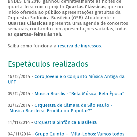
BNDES. Em 2010, ganhou definitivamente as noites de
quarta-feira com o projeto
Quartas Clássicas
, que no
início oferecia ao público apresentações gratuitas da
Orquestra Sinfônica Brasileira (OSB). Atualmente, o
Quartas Clássicas
apresenta uma agenda de concertos
semanais, contando com apresentações variadas, todas
as
quartas-feiras às 19h
.
Saiba como funciona a
reserva de ingressos
.
Espetáculos realizados
16/12/2014 -
Coro Jovem e o Conjunto Música Antiga da
UFF
09/12/2014 -
Musica Brasilis - “Bela Música, Bela Época”
02/12/2014 -
Orquestra de Câmara de São Paulo -
“Música Brasileira: Erudita ou Popular?”
11/11/2014 -
Orquestra Sinfônica Brasileira
04/11/2014 -
Grupo Quinto – “Villa-Lobos: Vamos todos