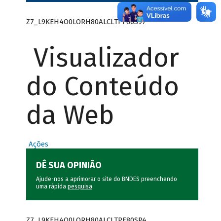
Z7_L9KEH4O0LORH80ALCLTPF80S97
Visualizador
do Conteúdo
da Web
Ações
DÊ SUA OPINIÃO
Ajude-nos a aprimorar o site do BNDES preenchendo
uma rápida
pesquisa
.
Z7_L9KEH4O0LORH80ALCLTPF80SP4