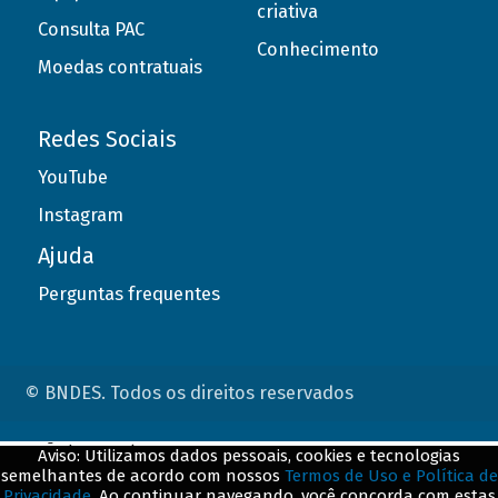
criativa
Consulta PAC
Conhecimento
Moedas contratuais
Redes Sociais
YouTube
Instagram
Ajuda
Perguntas frequentes
© BNDES. Todos os direitos reservados
ConteÃºdo complementar
Aviso: Utilizamos dados pessoais, cookies e tecnologias
semelhantes de acordo com nossos
Termos de Uso e Política de
${title}
${badge}
Privacidade
. Ao continuar navegando, você concorda com estas