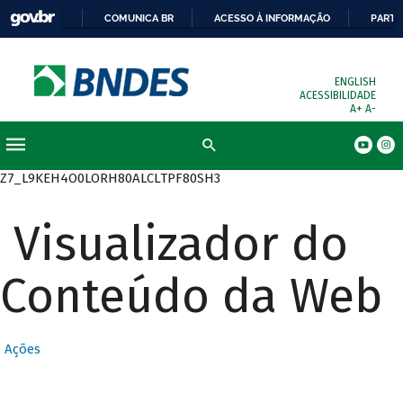
COMUNICA BR
ACESSO À INFORMAÇÃO
PARTI
ENGLISH
ACESSIBILIDADE
A+
A-
Busca
Z7_L9KEH4O0LORH80ALCLTPF80SH3
Visualizador do
Conteúdo da Web
Ações