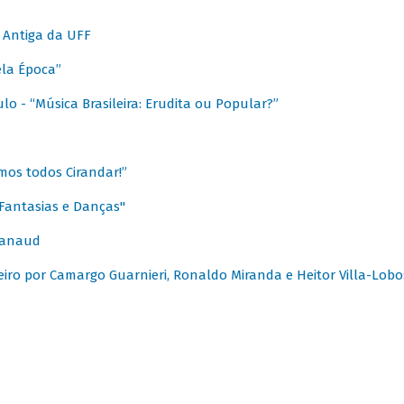
 Antiga da UFF
ela Época”
o - “Música Brasileira: Erudita ou Popular?”
mos todos Cirandar!”
Fantasias e Danças"
Canaud
leiro por Camargo Guarnieri, Ronaldo Miranda e Heitor Villa-Lobo