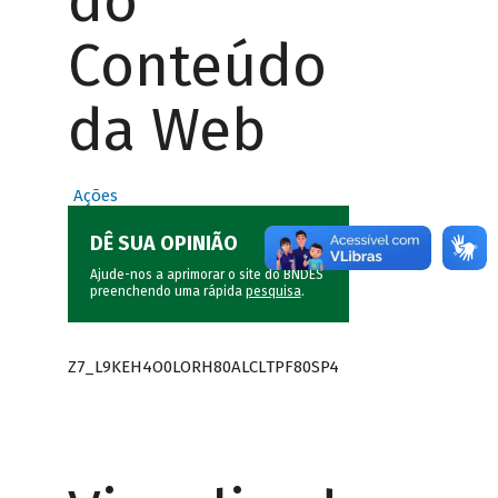
do
Conteúdo
da Web
Ações
DÊ SUA OPINIÃO
Ajude-nos a aprimorar o site do BNDES
preenchendo uma rápida
pesquisa
.
Z7_L9KEH4O0LORH80ALCLTPF80SP4