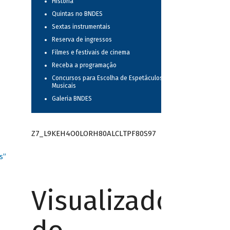
História
Quintas no BNDES
Sextas instrumentais
Reserva de ingressos
Filmes e festivais de cinema
Receba a programação
Concursos para Escolha de Espetáculos
Musicais
Galeria BNDES
Z7_L9KEH4O0LORH80ALCLTPF80S97
s”
Visualizador