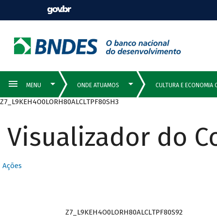
Z7_L9KEH4O0LORH80ALCLTPF80SH3
Visualizador do 
Ações
Z7_L9KEH4O0LORH80ALCLTPF80S92