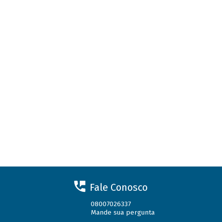
Fale Conosco
08007026337
Mande sua pergunta