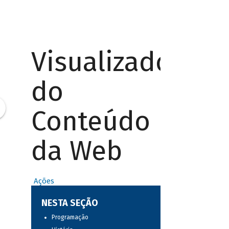
Visualizador
do
Conteúdo
da Web
Ações
NESTA SEÇÃO
Programação