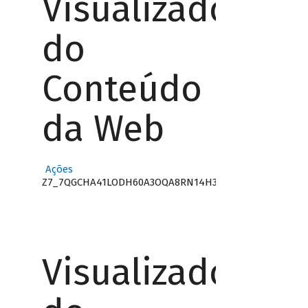
Visualizador
do
Conteúdo
da Web
Ações
Z7_7QGCHA41LODH60A3OQA8RN14H3
Visualizador