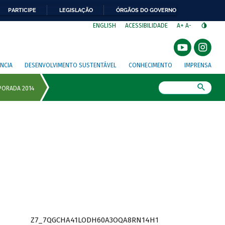
PARTICIPE
LEGISLAÇÃO
ÓRGÃOS DO GOVERNO
⁣
ENGLISH
ACESSIBILIDADE
A+
A-
NCIA
DESENVOLVIMENTO SUSTENTÁVEL
CONHECIMENTO
IMPRENSA
Busca
Z7_7QGCHA41LODH60A3OQA8RN14H1