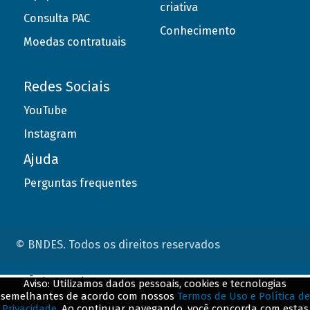
criativa
Consulta PAC
Conhecimento
Moedas contratuais
Redes Sociais
YouTube
Instagram
Ajuda
Perguntas frequentes
© BNDES. Todos os direitos reservados
ConteÃºdo complementar
Aviso: Utilizamos dados pessoais, cookies e tecnologias
semelhantes de acordo com nossos
Termos de Uso e Política de
${title}
${badge}
Privacidade
. Ao continuar navegando, você concorda com estas