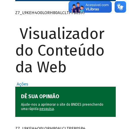
Z7_L9KEH4O0LORH80ALCLTPF80S97
Visualizador
do Conteúdo
da Web
Ações
DÊ SUA OPINIÃO
Ajude-nos a aprimorar o site do BNDES preenchendo
uma rápida
pesquisa
.
Z7_L9KEH4O0LORH80ALCLTPF80SP4