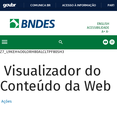
COMUNICA BR
ACESSO À INFORMAÇÃO
PARTI
ENGLISH
ACESSIBILIDADE
A+
A-
Busca
Z7_L9KEH4O0LORH80ALCLTPF80SH3
Visualizador do
Conteúdo da Web
Ações