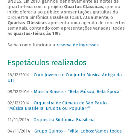
BNDES. Em 2010, ganhou definitivamente as noites de
quarta-feira com o projeto
Quartas Clássicas
, que no
início oferecia ao público apresentações gratuitas da
Orquestra Sinfônica Brasileira (OSB). Atualmente, o
Quartas Clássicas
apresenta uma agenda de concertos
semanais, contando com apresentações variadas, todas
as
quartas-feiras às 19h
.
Saiba como funciona a
reserva de ingressos
.
Espetáculos realizados
16/12/2014 -
Coro Jovem e o Conjunto Música Antiga da
UFF
09/12/2014 -
Musica Brasilis - “Bela Música, Bela Época”
02/12/2014 -
Orquestra de Câmara de São Paulo -
“Música Brasileira: Erudita ou Popular?”
11/11/2014 -
Orquestra Sinfônica Brasileira
04/11/2014 -
Grupo Quinto – “Villa-Lobos: Vamos todos