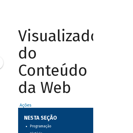
Visualizador
do
Conteúdo
da Web
Ações
NESTA SEÇÃO
Programação