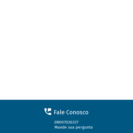
Fale Conosco
08007026337
Mande sua pergunta