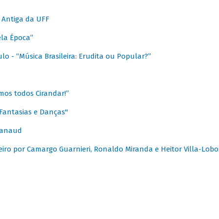
 Antiga da UFF
ela Época”
o - “Música Brasileira: Erudita ou Popular?”
mos todos Cirandar!”
Fantasias e Danças"
Canaud
leiro por Camargo Guarnieri, Ronaldo Miranda e Heitor Villa-Lobo