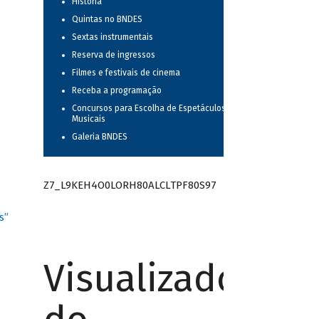
História
Quintas no BNDES
Sextas instrumentais
Reserva de ingressos
Filmes e festivais de cinema
Receba a programação
Concursos para Escolha de Espetáculos
Musicais
Galeria BNDES
Z7_L9KEH4O0LORH80ALCLTPF80S97
s”
Visualizador