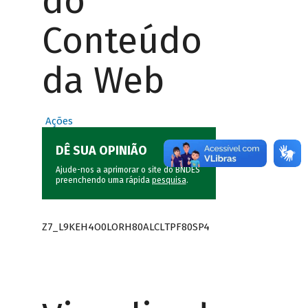
do
Conteúdo
da Web
Ações
DÊ SUA OPINIÃO
Ajude-nos a aprimorar o site do BNDES
preenchendo uma rápida
pesquisa
.
Z7_L9KEH4O0LORH80ALCLTPF80SP4