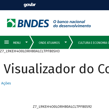
Z7_L9KEH4O0LORH80ALCLTPF80SH3
Visualizador do 
Ações
Z7_L9KEH4O0LORH80ALCLTPF80S92