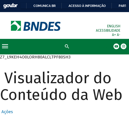
COMUNICA BR
ACESSO À INFORMAÇÃO
PARTI
ENGLISH
ACESSIBILIDADE
A+
A-
Busca
Z7_L9KEH4O0LORH80ALCLTPF80SH3
Visualizador do
Conteúdo da Web
Ações