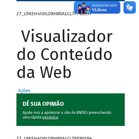
Z7_L9KEH4O0LORH80ALCLTPF80S97
Visualizador
do Conteúdo
da Web
Ações
DÊ SUA OPINIÃO
Ajude-nos a aprimorar o site do BNDES preenchendo
uma rápida
pesquisa
.
Z7_L9KEH4O0LORH80ALCLTPF80SP4