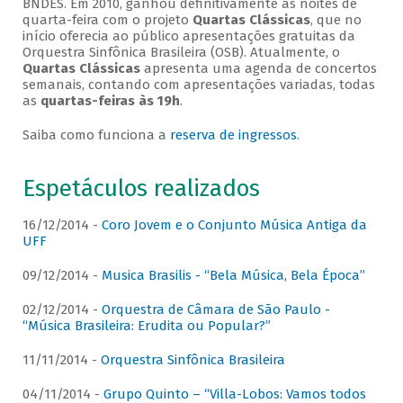
BNDES. Em 2010, ganhou definitivamente as noites de
quarta-feira com o projeto
Quartas Clássicas
, que no
início oferecia ao público apresentações gratuitas da
Orquestra Sinfônica Brasileira (OSB). Atualmente, o
Quartas Clássicas
apresenta uma agenda de concertos
semanais, contando com apresentações variadas, todas
as
quartas-feiras às 19h
.
Saiba como funciona a
reserva de ingressos
.
Espetáculos realizados
16/12/2014 -
Coro Jovem e o Conjunto Música Antiga da
UFF
09/12/2014 -
Musica Brasilis - “Bela Música, Bela Época”
02/12/2014 -
Orquestra de Câmara de São Paulo -
“Música Brasileira: Erudita ou Popular?”
11/11/2014 -
Orquestra Sinfônica Brasileira
04/11/2014 -
Grupo Quinto – “Villa-Lobos: Vamos todos