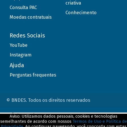
criativa
Consulta PAC
Conhecimento
Moedas contratuais
Redes Sociais
YouTube
Instagram
Ajuda
Perguntas frequentes
© BNDES. Todos os direitos reservados
ConteÃºdo complementar
Aviso: Utilizamos dados pessoais, cookies e tecnologias
semelhantes de acordo com nossos
Termos de Uso e Política de
${title}
${badge}
Privacidade
. Ao continuar navegando, você concorda com estas