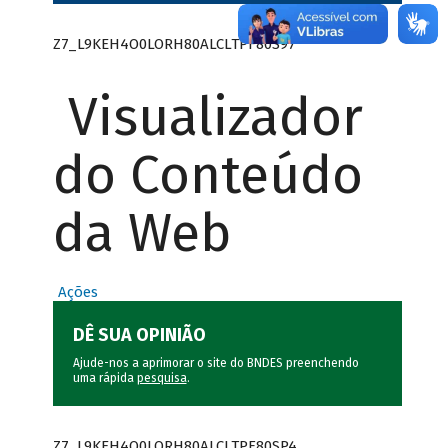
Z7_L9KEH4O0LORH80ALCLTPF80S97
Visualizador
do Conteúdo
da Web
Ações
DÊ SUA OPINIÃO
Ajude-nos a aprimorar o site do BNDES preenchendo
uma rápida
pesquisa
.
Z7_L9KEH4O0LORH80ALCLTPF80SP4