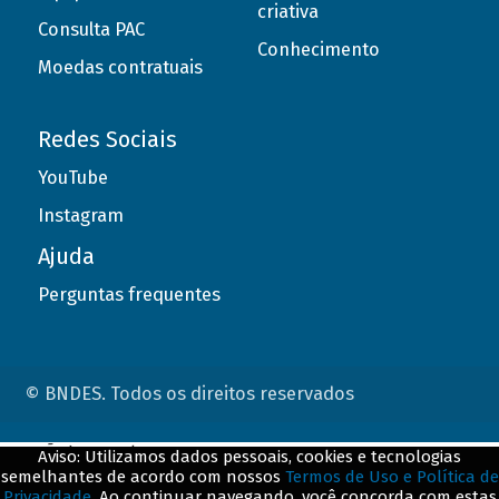
criativa
Consulta PAC
Conhecimento
Moedas contratuais
Redes Sociais
YouTube
Instagram
Ajuda
Perguntas frequentes
© BNDES. Todos os direitos reservados
ConteÃºdo complementar
Aviso: Utilizamos dados pessoais, cookies e tecnologias
semelhantes de acordo com nossos
Termos de Uso e Política de
${title}
${badge}
Privacidade
. Ao continuar navegando, você concorda com estas