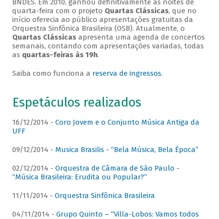
BNDES. Em 2010, ganhou definitivamente as noites de
quarta-feira com o projeto
Quartas Clássicas
, que no
início oferecia ao público apresentações gratuitas da
Orquestra Sinfônica Brasileira (OSB). Atualmente, o
Quartas Clássicas
apresenta uma agenda de concertos
semanais, contando com apresentações variadas, todas
as
quartas-feiras às 19h
.
Saiba como funciona a
reserva de ingressos
.
Espetáculos realizados
16/12/2014 -
Coro Jovem e o Conjunto Música Antiga da
UFF
09/12/2014 -
Musica Brasilis - “Bela Música, Bela Época”
02/12/2014 -
Orquestra de Câmara de São Paulo -
“Música Brasileira: Erudita ou Popular?”
11/11/2014 -
Orquestra Sinfônica Brasileira
04/11/2014 -
Grupo Quinto – “Villa-Lobos: Vamos todos