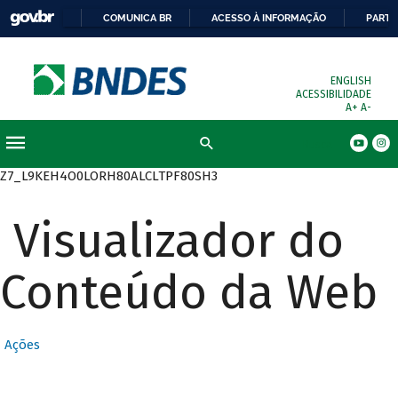
COMUNICA BR
ACESSO À INFORMAÇÃO
PARTI
ENGLISH
ACESSIBILIDADE
A+
A-
Busca
Z7_L9KEH4O0LORH80ALCLTPF80SH3
Visualizador do
Conteúdo da Web
Ações