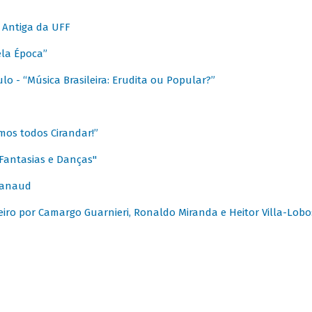
 Antiga da UFF
ela Época”
o - “Música Brasileira: Erudita ou Popular?”
mos todos Cirandar!”
Fantasias e Danças"
Canaud
leiro por Camargo Guarnieri, Ronaldo Miranda e Heitor Villa-Lobo