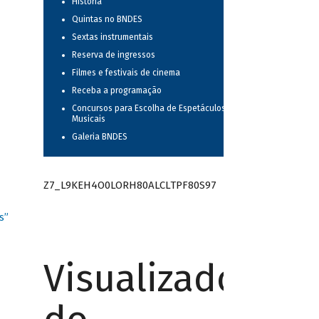
História
Quintas no BNDES
Sextas instrumentais
Reserva de ingressos
Filmes e festivais de cinema
Receba a programação
Concursos para Escolha de Espetáculos
Musicais
Galeria BNDES
Z7_L9KEH4O0LORH80ALCLTPF80S97
s”
Visualizador