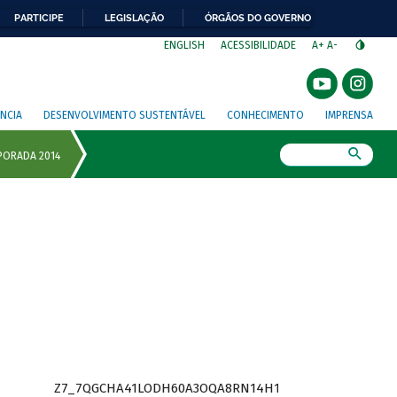
PARTICIPE
LEGISLAÇÃO
ÓRGÃOS DO GOVERNO
⁣
ENGLISH
ACESSIBILIDADE
A+
A-
NCIA
DESENVOLVIMENTO SUSTENTÁVEL
CONHECIMENTO
IMPRENSA
Busca
Z7_7QGCHA41LODH60A3OQA8RN14H1