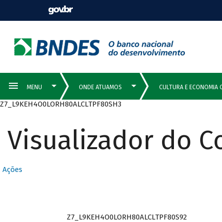
Z7_L9KEH4O0LORH80ALCLTPF80SH3
Visualizador do 
Ações
Z7_L9KEH4O0LORH80ALCLTPF80S92