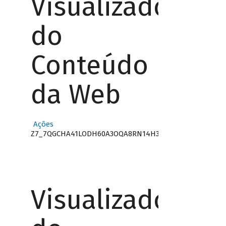
Visualizador
do
Conteúdo
da Web
Ações
Z7_7QGCHA41LODH60A3OQA8RN14H3
Visualizador