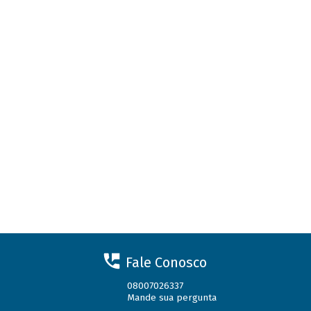
Fale Conosco
08007026337
Mande sua pergunta