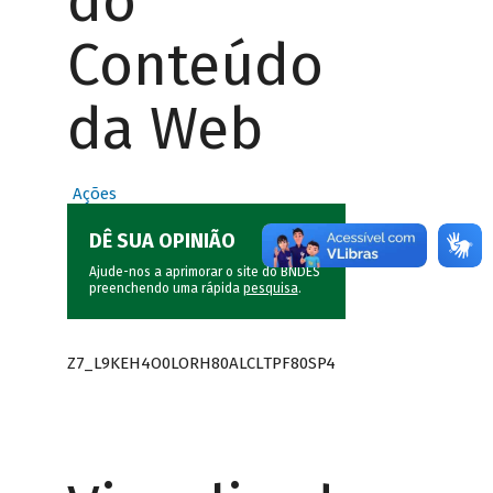
do
Conteúdo
da Web
Ações
DÊ SUA OPINIÃO
Ajude-nos a aprimorar o site do BNDES
preenchendo uma rápida
pesquisa
.
Z7_L9KEH4O0LORH80ALCLTPF80SP4