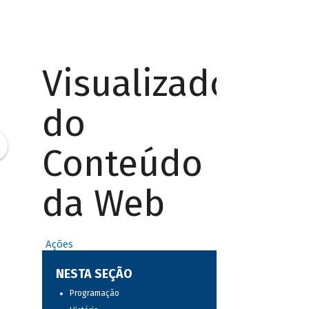
Visualizador
do
Conteúdo
da Web
Ações
NESTA SEÇÃO
Programação