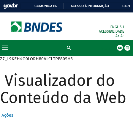
COMUNICA BR
ACESSO À INFORMAÇÃO
PARTI
ENGLISH
ACESSIBILIDADE
A+
A-
Busca
Z7_L9KEH4O0LORH80ALCLTPF80SH3
Visualizador do
Conteúdo da Web
Ações