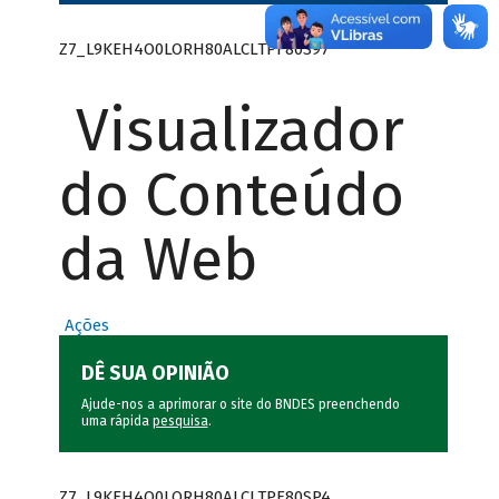
Z7_L9KEH4O0LORH80ALCLTPF80S97
Visualizador
do Conteúdo
da Web
Ações
DÊ SUA OPINIÃO
Ajude-nos a aprimorar o site do BNDES preenchendo
uma rápida
pesquisa
.
Z7_L9KEH4O0LORH80ALCLTPF80SP4