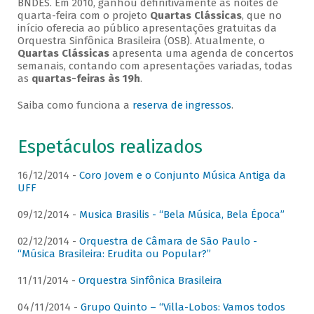
BNDES. Em 2010, ganhou definitivamente as noites de
quarta-feira com o projeto
Quartas Clássicas
, que no
início oferecia ao público apresentações gratuitas da
Orquestra Sinfônica Brasileira (OSB). Atualmente, o
Quartas Clássicas
apresenta uma agenda de concertos
semanais, contando com apresentações variadas, todas
as
quartas-feiras às 19h
.
Saiba como funciona a
reserva de ingressos
.
Espetáculos realizados
16/12/2014 -
Coro Jovem e o Conjunto Música Antiga da
UFF
09/12/2014 -
Musica Brasilis - “Bela Música, Bela Época”
02/12/2014 -
Orquestra de Câmara de São Paulo -
“Música Brasileira: Erudita ou Popular?”
11/11/2014 -
Orquestra Sinfônica Brasileira
04/11/2014 -
Grupo Quinto – “Villa-Lobos: Vamos todos