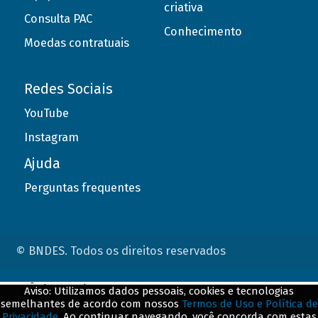
criativa
Consulta PAC
Conhecimento
Moedas contratuais
Redes Sociais
YouTube
Instagram
Ajuda
Perguntas frequentes
© BNDES. Todos os direitos reservados
ConteÃºdo complementar
Aviso: Utilizamos dados pessoais, cookies e tecnologias
semelhantes de acordo com nossos
Termos de Uso e Política de
${title}
${badge}
Privacidade
. Ao continuar navegando, você concorda com estas