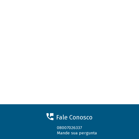
Fale Conosco
08007026337
Mande sua pergunta