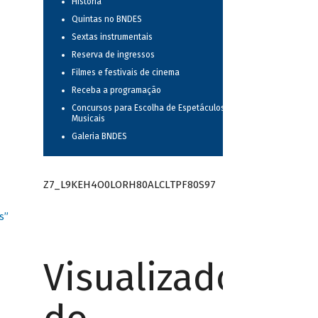
História
Quintas no BNDES
Sextas instrumentais
Reserva de ingressos
Filmes e festivais de cinema
Receba a programação
Concursos para Escolha de Espetáculos
Musicais
Galeria BNDES
Z7_L9KEH4O0LORH80ALCLTPF80S97
s”
Visualizador