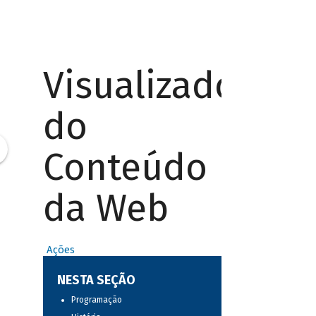
Visualizador
do
Conteúdo
da Web
Ações
NESTA SEÇÃO
Programação