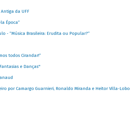
 Antiga da UFF
ela Época”
o - “Música Brasileira: Erudita ou Popular?”
mos todos Cirandar!”
Fantasias e Danças"
Canaud
leiro por Camargo Guarnieri, Ronaldo Miranda e Heitor Villa-Lobo