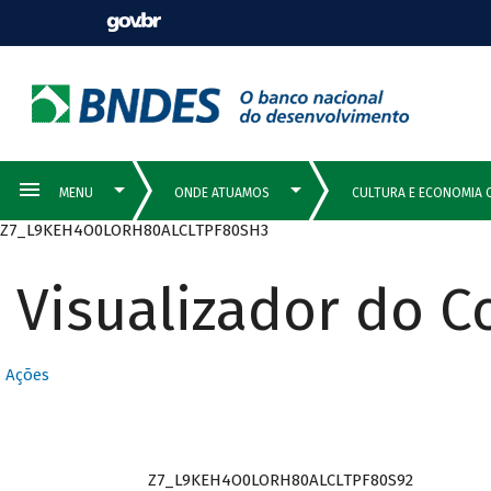
Z7_L9KEH4O0LORH80ALCLTPF80SH3
Visualizador do 
Ações
Z7_L9KEH4O0LORH80ALCLTPF80S92