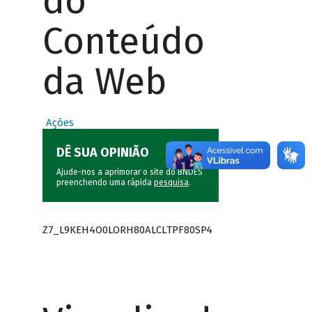
do
Conteúdo
da Web
Ações
DÊ SUA OPINIÃO
Ajude-nos a aprimorar o site do BNDES
preenchendo uma rápida
pesquisa
.
Z7_L9KEH4O0LORH80ALCLTPF80SP4