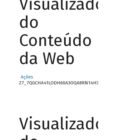
Visualizador
do
Conteúdo
da Web
Ações
Z7_7QGCHA41LODH60A3OQA8RN14H3
Visualizador