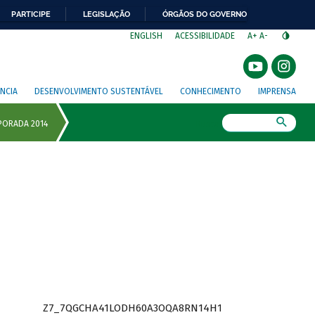
PARTICIPE
LEGISLAÇÃO
ÓRGÃOS DO GOVERNO
⁣
ENGLISH
ACESSIBILIDADE
A+
A-
NCIA
DESENVOLVIMENTO SUSTENTÁVEL
CONHECIMENTO
IMPRENSA
Busca
Z7_7QGCHA41LODH60A3OQA8RN14H1