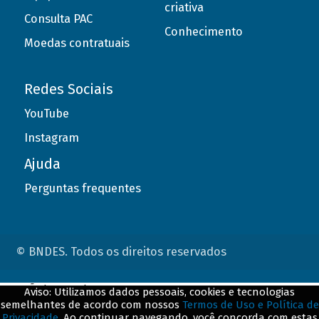
criativa
Consulta PAC
Conhecimento
Moedas contratuais
Redes Sociais
YouTube
Instagram
Ajuda
Perguntas frequentes
© BNDES. Todos os direitos reservados
ConteÃºdo complementar
Aviso: Utilizamos dados pessoais, cookies e tecnologias
semelhantes de acordo com nossos
Termos de Uso e Política de
${title}
${badge}
Privacidade
. Ao continuar navegando, você concorda com estas