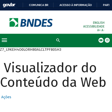
COMUNICA BR
ACESSO À INFORMAÇÃO
PARTI
ENGLISH
ACESSIBILIDADE
A+
A-
Busca
Z7_L9KEH4O0LORH80ALCLTPF80SH3
Visualizador do
Conteúdo da Web
Ações