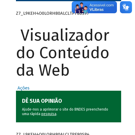
Z7_L9KEH4O0LORH80ALCLTPF80S97
Visualizador
do Conteúdo
da Web
Ações
DÊ SUA OPINIÃO
Ajude-nos a aprimorar o site do BNDES preenchendo
uma rápida
pesquisa
.
Z7_L9KEH4O0LORH80ALCLTPF80SP4