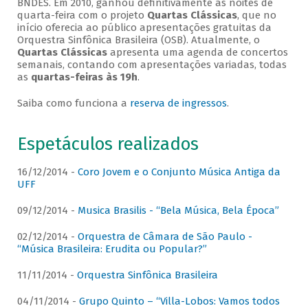
BNDES. Em 2010, ganhou definitivamente as noites de
quarta-feira com o projeto
Quartas Clássicas
, que no
início oferecia ao público apresentações gratuitas da
Orquestra Sinfônica Brasileira (OSB). Atualmente, o
Quartas Clássicas
apresenta uma agenda de concertos
semanais, contando com apresentações variadas, todas
as
quartas-feiras às 19h
.
Saiba como funciona a
reserva de ingressos
.
Espetáculos realizados
16/12/2014 -
Coro Jovem e o Conjunto Música Antiga da
UFF
09/12/2014 -
Musica Brasilis - “Bela Música, Bela Época”
02/12/2014 -
Orquestra de Câmara de São Paulo -
“Música Brasileira: Erudita ou Popular?”
11/11/2014 -
Orquestra Sinfônica Brasileira
04/11/2014 -
Grupo Quinto – “Villa-Lobos: Vamos todos