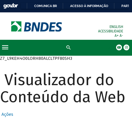
COMUNICA BR
ACESSO À INFORMAÇÃO
PARTI
ENGLISH
ACESSIBILIDADE
A+
A-
Busca
Z7_L9KEH4O0LORH80ALCLTPF80SH3
Visualizador do
Conteúdo da Web
Ações