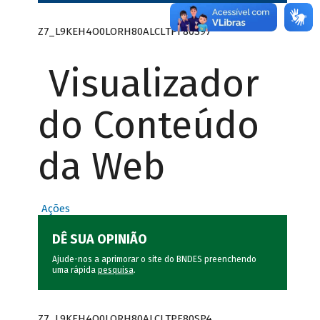
Z7_L9KEH4O0LORH80ALCLTPF80S97
Visualizador
do Conteúdo
da Web
Ações
DÊ SUA OPINIÃO
Ajude-nos a aprimorar o site do BNDES preenchendo
uma rápida
pesquisa
.
Z7_L9KEH4O0LORH80ALCLTPF80SP4