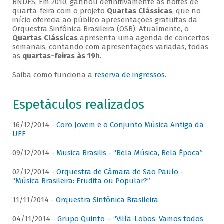
BNDES. Em 2010, ganhou definitivamente as noites de
quarta-feira com o projeto
Quartas Clássicas
, que no
início oferecia ao público apresentações gratuitas da
Orquestra Sinfônica Brasileira (OSB). Atualmente, o
Quartas Clássicas
apresenta uma agenda de concertos
semanais, contando com apresentações variadas, todas
as
quartas-feiras às 19h
.
Saiba como funciona a
reserva de ingressos
.
Espetáculos realizados
16/12/2014 -
Coro Jovem e o Conjunto Música Antiga da
UFF
09/12/2014 -
Musica Brasilis - “Bela Música, Bela Época”
02/12/2014 -
Orquestra de Câmara de São Paulo -
“Música Brasileira: Erudita ou Popular?”
11/11/2014 -
Orquestra Sinfônica Brasileira
04/11/2014 -
Grupo Quinto – “Villa-Lobos: Vamos todos