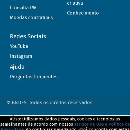
criativa
Consulta PAC
Conhecimento
Moedas contratuais
Redes Sociais
YouTube
Instagram
Ajuda
Perguntas frequentes
© BNDES. Todos os direitos reservados
ConteÃºdo complementar
Aviso: Utilizamos dados pessoais, cookies e tecnologias
semelhantes de acordo com nossos
Termos de Uso e Política de
${title}
${badge}
Privacidade
. Ao continuar navegando, você concorda com estas