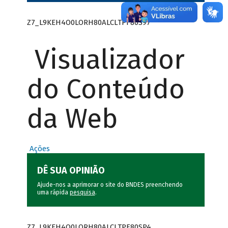
Z7_L9KEH4O0LORH80ALCLTPF80S97
Visualizador
do Conteúdo
da Web
Ações
DÊ SUA OPINIÃO
Ajude-nos a aprimorar o site do BNDES preenchendo
uma rápida
pesquisa
.
Z7_L9KEH4O0LORH80ALCLTPF80SP4