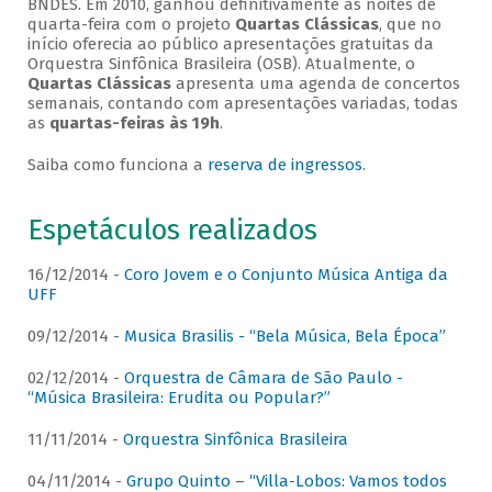
BNDES. Em 2010, ganhou definitivamente as noites de
quarta-feira com o projeto
Quartas Clássicas
, que no
início oferecia ao público apresentações gratuitas da
Orquestra Sinfônica Brasileira (OSB). Atualmente, o
Quartas Clássicas
apresenta uma agenda de concertos
semanais, contando com apresentações variadas, todas
as
quartas-feiras às 19h
.
Saiba como funciona a
reserva de ingressos
.
Espetáculos realizados
16/12/2014 -
Coro Jovem e o Conjunto Música Antiga da
UFF
09/12/2014 -
Musica Brasilis - “Bela Música, Bela Época”
02/12/2014 -
Orquestra de Câmara de São Paulo -
“Música Brasileira: Erudita ou Popular?”
11/11/2014 -
Orquestra Sinfônica Brasileira
04/11/2014 -
Grupo Quinto – “Villa-Lobos: Vamos todos