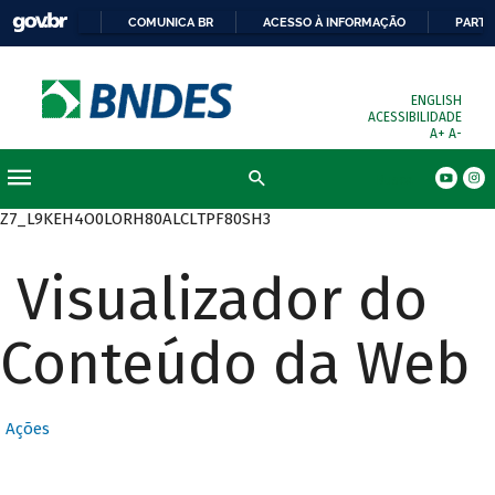
COMUNICA BR
ACESSO À INFORMAÇÃO
PARTI
ENGLISH
ACESSIBILIDADE
A+
A-
Busca
Z7_L9KEH4O0LORH80ALCLTPF80SH3
Visualizador do
Conteúdo da Web
Ações