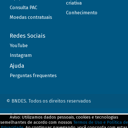
criativa
Consulta PAC
Conhecimento
Moedas contratuais
Redes Sociais
YouTube
Instagram
Ajuda
Perguntas frequentes
© BNDES. Todos os direitos reservados
ConteÃºdo complementar
Aviso: Utilizamos dados pessoais, cookies e tecnologias
semelhantes de acordo com nossos
Termos de Uso e Política de
${title}
${badge}
Privacidade
. Ao continuar navegando, você concorda com estas