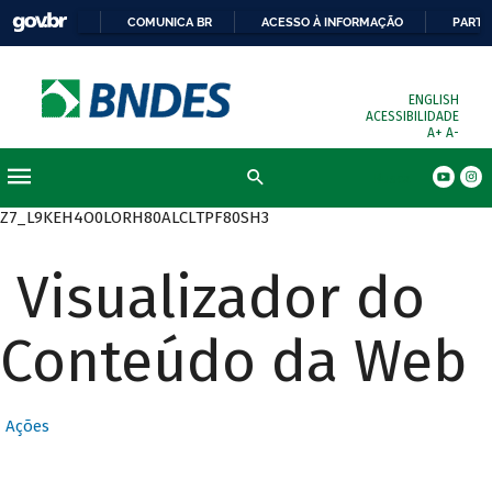
COMUNICA BR
ACESSO À INFORMAÇÃO
PARTI
ENGLISH
ACESSIBILIDADE
A+
A-
Busca
Z7_L9KEH4O0LORH80ALCLTPF80SH3
Visualizador do
Conteúdo da Web
Ações