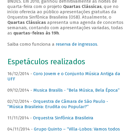
BNDES. Em 2010, ganhou definitivamente as noites de
quarta-feira com o projeto
Quartas Clássicas
, que no
início oferecia ao público apresentações gratuitas da
Orquestra Sinfônica Brasileira (OSB). Atualmente, o
Quartas Clássicas
apresenta uma agenda de concertos
semanais, contando com apresentações variadas, todas
as
quartas-feiras às 19h
.
Saiba como funciona a
reserva de ingressos
.
Espetáculos realizados
16/12/2014 -
Coro Jovem e o Conjunto Música Antiga da
UFF
09/12/2014 -
Musica Brasilis - “Bela Música, Bela Época”
02/12/2014 -
Orquestra de Câmara de São Paulo -
“Música Brasileira: Erudita ou Popular?”
11/11/2014 -
Orquestra Sinfônica Brasileira
04/11/2014 -
Grupo Quinto – “Villa-Lobos: Vamos todos