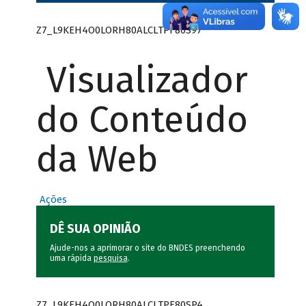
Z7_L9KEH4O0LORH80ALCLTPF80S97
Visualizador
do Conteúdo
da Web
Ações
DÊ SUA OPINIÃO
Ajude-nos a aprimorar o site do BNDES preenchendo
uma rápida
pesquisa
.
Z7_L9KEH4O0LORH80ALCLTPF80SP4