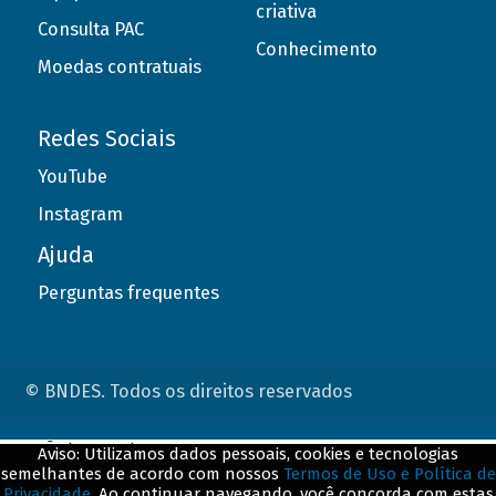
criativa
Consulta PAC
Conhecimento
Moedas contratuais
Redes Sociais
YouTube
Instagram
Ajuda
Perguntas frequentes
© BNDES. Todos os direitos reservados
ConteÃºdo complementar
Aviso: Utilizamos dados pessoais, cookies e tecnologias
semelhantes de acordo com nossos
Termos de Uso e Política de
${title}
${badge}
Privacidade
. Ao continuar navegando, você concorda com estas