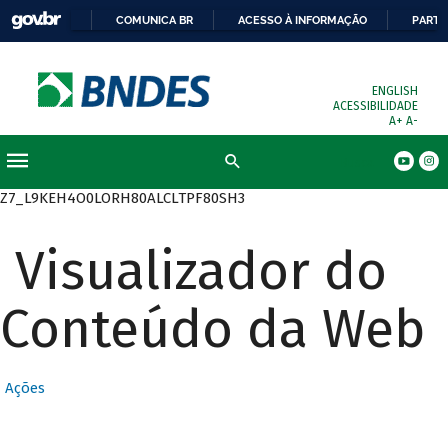
COMUNICA BR
ACESSO À INFORMAÇÃO
PARTI
ENGLISH
ACESSIBILIDADE
A+
A-
Busca
Z7_L9KEH4O0LORH80ALCLTPF80SH3
Visualizador do
Conteúdo da Web
Ações