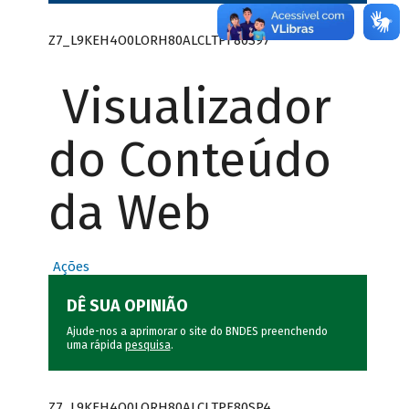
Z7_L9KEH4O0LORH80ALCLTPF80S97
Visualizador
do Conteúdo
da Web
Ações
DÊ SUA OPINIÃO
Ajude-nos a aprimorar o site do BNDES preenchendo
uma rápida
pesquisa
.
Z7_L9KEH4O0LORH80ALCLTPF80SP4