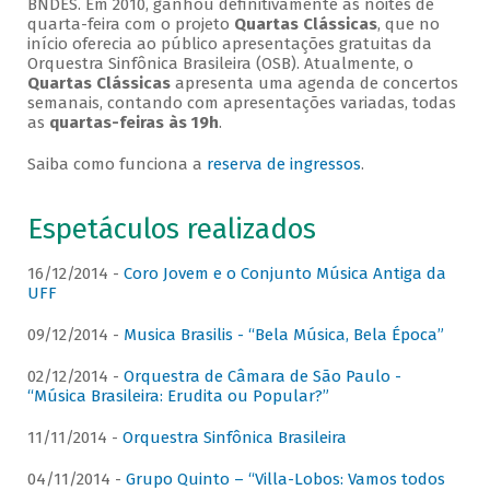
BNDES. Em 2010, ganhou definitivamente as noites de
quarta-feira com o projeto
Quartas Clássicas
, que no
início oferecia ao público apresentações gratuitas da
Orquestra Sinfônica Brasileira (OSB). Atualmente, o
Quartas Clássicas
apresenta uma agenda de concertos
semanais, contando com apresentações variadas, todas
as
quartas-feiras às 19h
.
Saiba como funciona a
reserva de ingressos
.
Espetáculos realizados
16/12/2014 -
Coro Jovem e o Conjunto Música Antiga da
UFF
09/12/2014 -
Musica Brasilis - “Bela Música, Bela Época”
02/12/2014 -
Orquestra de Câmara de São Paulo -
“Música Brasileira: Erudita ou Popular?”
11/11/2014 -
Orquestra Sinfônica Brasileira
04/11/2014 -
Grupo Quinto – “Villa-Lobos: Vamos todos