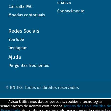
criativa
Consulta PAC
Conhecimento
Moedas contratuais
Redes Sociais
YouTube
Instagram
Ajuda
Perguntas frequentes
© BNDES. Todos os direitos reservados
ConteÃºdo complementar
Aviso: Utilizamos dados pessoais, cookies e tecnologias
semelhantes de acordo com nossos
Termos de Uso e Política de
${title}
${badge}
Privacidade
. Ao continuar navegando, você concorda com estas