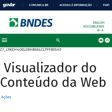
COMUNICA BR
ACESSO À INFORMAÇÃO
PARTI
ENGLISH
ACESSIBILIDADE
A+
A-
Busca
Z7_L9KEH4O0LORH80ALCLTPF80SH3
Visualizador do
Conteúdo da Web
Ações