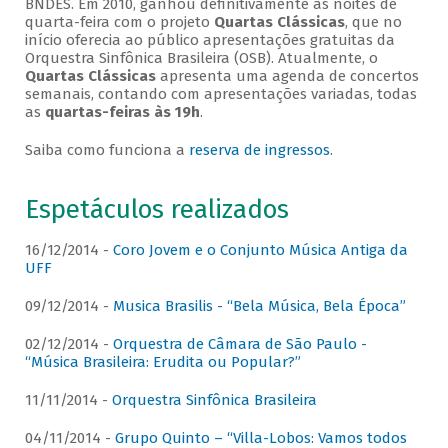
BNDES. Em 2010, ganhou definitivamente as noites de
quarta-feira com o projeto
Quartas Clássicas
, que no
início oferecia ao público apresentações gratuitas da
Orquestra Sinfônica Brasileira (OSB). Atualmente, o
Quartas Clássicas
apresenta uma agenda de concertos
semanais, contando com apresentações variadas, todas
as
quartas-feiras às 19h
.
Saiba como funciona a
reserva de ingressos
.
Espetáculos realizados
16/12/2014 -
Coro Jovem e o Conjunto Música Antiga da
UFF
09/12/2014 -
Musica Brasilis - “Bela Música, Bela Época”
02/12/2014 -
Orquestra de Câmara de São Paulo -
“Música Brasileira: Erudita ou Popular?”
11/11/2014 -
Orquestra Sinfônica Brasileira
04/11/2014 -
Grupo Quinto – “Villa-Lobos: Vamos todos