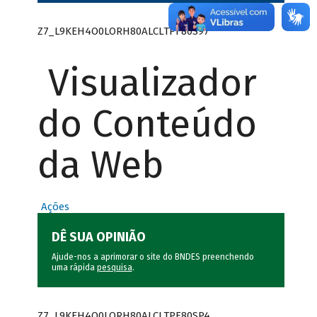
Z7_L9KEH4O0LORH80ALCLTPF80S97
Visualizador
do Conteúdo
da Web
Ações
DÊ SUA OPINIÃO
Ajude-nos a aprimorar o site do BNDES preenchendo
uma rápida
pesquisa
.
Z7_L9KEH4O0LORH80ALCLTPF80SP4