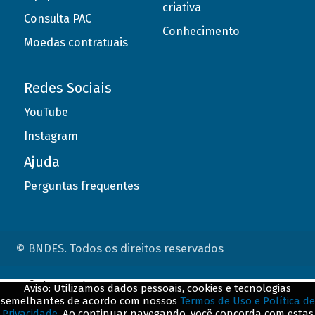
criativa
Consulta PAC
Conhecimento
Moedas contratuais
Redes Sociais
YouTube
Instagram
Ajuda
Perguntas frequentes
© BNDES. Todos os direitos reservados
ConteÃºdo complementar
Aviso: Utilizamos dados pessoais, cookies e tecnologias
semelhantes de acordo com nossos
Termos de Uso e Política de
${title}
${badge}
Privacidade
. Ao continuar navegando, você concorda com estas