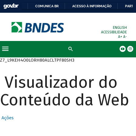
COMUNICA BR
ACESSO À INFORMAÇÃO
PARTI
ENGLISH
ACESSIBILIDADE
A+
A-
Busca
Z7_L9KEH4O0LORH80ALCLTPF80SH3
Visualizador do
Conteúdo da Web
Ações