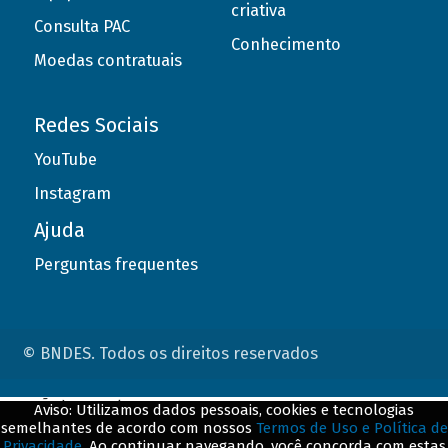
criativa
Consulta PAC
Conhecimento
Moedas contratuais
Redes Sociais
YouTube
Instagram
Ajuda
Perguntas frequentes
© BNDES. Todos os direitos reservados
ConteÃºdo complementar
Aviso: Utilizamos dados pessoais, cookies e tecnologias
semelhantes de acordo com nossos
Termos de Uso e Política de
${title}
${badge}
Privacidade
. Ao continuar navegando, você concorda com estas