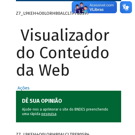
Z7_L9KEH4O0LORH80ALCLTPF80S97
Visualizador
do Conteúdo
da Web
Ações
DÊ SUA OPINIÃO
Ajude-nos a aprimorar o site do BNDES preenchendo
uma rápida
pesquisa
.
Z7_L9KEH4O0LORH80ALCLTPF80SP4