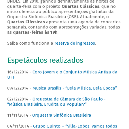
BNDES. Em 2010, ganhou definitivamente as noites de
quarta-feira com o projeto
Quartas Clássicas
, que no
início oferecia ao público apresentações gratuitas da
Orquestra Sinfônica Brasileira (OSB). Atualmente, o
Quartas Clássicas
apresenta uma agenda de concertos
semanais, contando com apresentações variadas, todas
as
quartas-feiras às 19h
.
Saiba como funciona a
reserva de ingressos
.
Espetáculos realizados
16/12/2014 -
Coro Jovem e o Conjunto Música Antiga da
UFF
09/12/2014 -
Musica Brasilis - “Bela Música, Bela Época”
02/12/2014 -
Orquestra de Câmara de São Paulo -
“Música Brasileira: Erudita ou Popular?”
11/11/2014 -
Orquestra Sinfônica Brasileira
04/11/2014 -
Grupo Quinto – “Villa-Lobos: Vamos todos