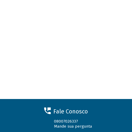
Fale Conosco
08007026337
Mande sua pergunta