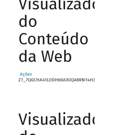
Visualizador
do
Conteúdo
da Web
Ações
Z7_7QGCHA41LODH60A3OQA8RN14H3
Visualizador