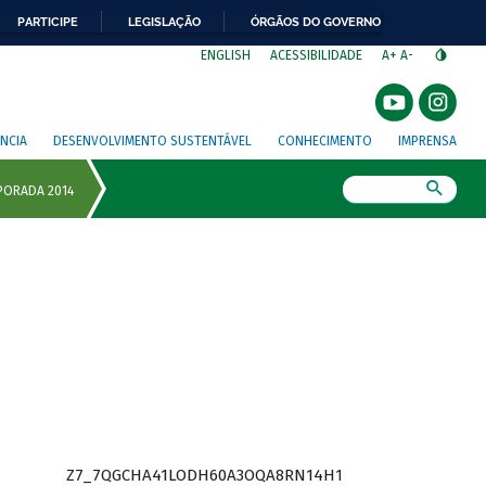
PARTICIPE
LEGISLAÇÃO
ÓRGÃOS DO GOVERNO
⁣
ENGLISH
ACESSIBILIDADE
A+
A-
NCIA
DESENVOLVIMENTO SUSTENTÁVEL
CONHECIMENTO
IMPRENSA
Busca
Z7_7QGCHA41LODH60A3OQA8RN14H1