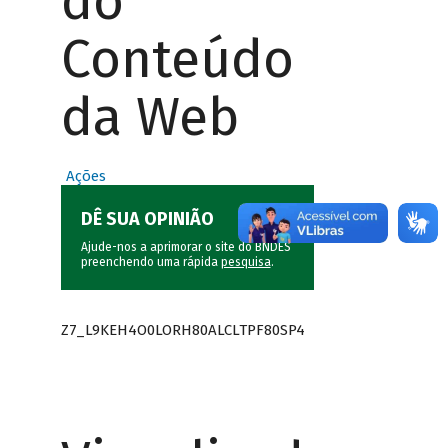
do
Conteúdo
da Web
Ações
DÊ SUA OPINIÃO
Ajude-nos a aprimorar o site do BNDES
preenchendo uma rápida
pesquisa
.
Z7_L9KEH4O0LORH80ALCLTPF80SP4