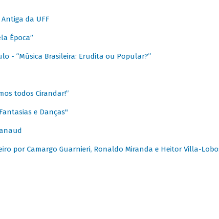
 Antiga da UFF
ela Época”
o - “Música Brasileira: Erudita ou Popular?”
mos todos Cirandar!”
Fantasias e Danças"
Canaud
leiro por Camargo Guarnieri, Ronaldo Miranda e Heitor Villa-Lobo