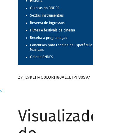
História
Quintas no BNDES
Sextas instrumentais
Reserva de ingressos
Filmes e festivais de cinema
Receba a programação
Concursos para Escolha de Espetáculos
Musicais
Galeria BNDES
Z7_L9KEH4O0LORH80ALCLTPF80S97
s”
Visualizador