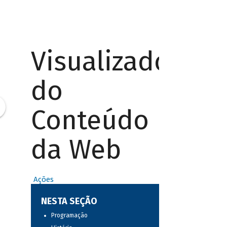
Visualizador
do
Conteúdo
da Web
Ações
NESTA SEÇÃO
Programação