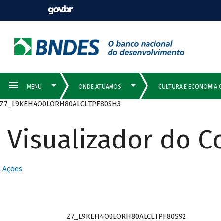
Z7_L9KEH4O0LORH80ALCLTPF80SH3
Visualizador do 
Ações
Z7_L9KEH4O0LORH80ALCLTPF80S92