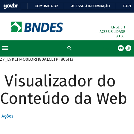
COMUNICA BR
ACESSO À INFORMAÇÃO
PARTI
ENGLISH
ACESSIBILIDADE
A+
A-
Busca
Z7_L9KEH4O0LORH80ALCLTPF80SH3
Visualizador do
Conteúdo da Web
Ações