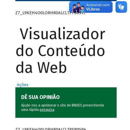
Z7_L9KEH4O0LORH80ALCLTPF80S97
Visualizador
do Conteúdo
da Web
Ações
DÊ SUA OPINIÃO
Ajude-nos a aprimorar o site do BNDES preenchendo
uma rápida
pesquisa
.
Z7_L9KEH4O0LORH80ALCLTPF80SP4