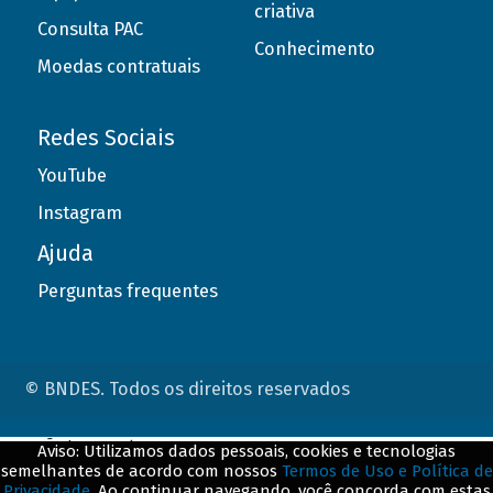
criativa
Consulta PAC
Conhecimento
Moedas contratuais
Redes Sociais
YouTube
Instagram
Ajuda
Perguntas frequentes
© BNDES. Todos os direitos reservados
ConteÃºdo complementar
Aviso: Utilizamos dados pessoais, cookies e tecnologias
semelhantes de acordo com nossos
Termos de Uso e Política de
${title}
${badge}
Privacidade
. Ao continuar navegando, você concorda com estas