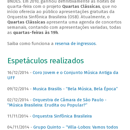
BNDES. Em 2010, ganhou definitivamente as noites de
quarta-feira com o projeto
Quartas Clássicas
, que no
início oferecia ao público apresentações gratuitas da
Orquestra Sinfônica Brasileira (OSB). Atualmente, o
Quartas Clássicas
apresenta uma agenda de concertos
semanais, contando com apresentações variadas, todas
as
quartas-feiras às 19h
.
Saiba como funciona a
reserva de ingressos
.
Espetáculos realizados
16/12/2014 -
Coro Jovem e o Conjunto Música Antiga da
UFF
09/12/2014 -
Musica Brasilis - “Bela Música, Bela Época”
02/12/2014 -
Orquestra de Câmara de São Paulo -
“Música Brasileira: Erudita ou Popular?”
11/11/2014 -
Orquestra Sinfônica Brasileira
04/11/2014 -
Grupo Quinto – “Villa-Lobos: Vamos todos