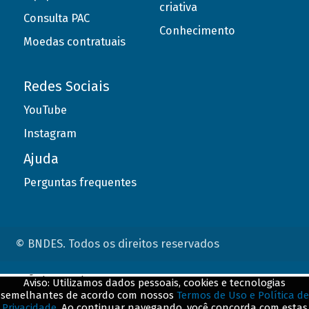
criativa
Consulta PAC
Conhecimento
Moedas contratuais
Redes Sociais
YouTube
Instagram
Ajuda
Perguntas frequentes
© BNDES. Todos os direitos reservados
ConteÃºdo complementar
Aviso: Utilizamos dados pessoais, cookies e tecnologias
semelhantes de acordo com nossos
Termos de Uso e Política de
${title}
${badge}
Privacidade
. Ao continuar navegando, você concorda com estas