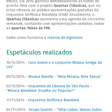
BNDES. Em 2010, ganhou definitivamente as noites de
quarta-feira com o projeto
Quartas Clássicas
, que no
início oferecia ao público apresentações gratuitas da
Orquestra Sinfônica Brasileira (OSB). Atualmente, o
Quartas Clássicas
apresenta uma agenda de concertos
semanais, contando com apresentações variadas, todas
as
quartas-feiras às 19h
.
Saiba como funciona a
reserva de ingressos
.
Espetáculos realizados
16/12/2014 -
Coro Jovem e o Conjunto Música Antiga da
UFF
09/12/2014 -
Musica Brasilis - “Bela Música, Bela Época”
02/12/2014 -
Orquestra de Câmara de São Paulo -
“Música Brasileira: Erudita ou Popular?”
11/11/2014 -
Orquestra Sinfônica Brasileira
04/11/2014 -
Grupo Quinto – “Villa-Lobos: Vamos todos