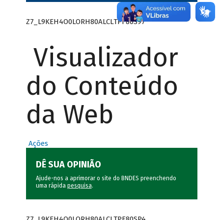
Z7_L9KEH4O0LORH80ALCLTPF80S97
Visualizador
do Conteúdo
da Web
Ações
DÊ SUA OPINIÃO
Ajude-nos a aprimorar o site do BNDES preenchendo
uma rápida
pesquisa
.
Z7_L9KEH4O0LORH80ALCLTPF80SP4