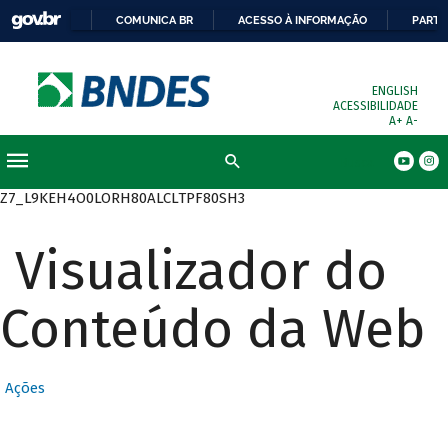
COMUNICA BR
ACESSO À INFORMAÇÃO
PARTI
ENGLISH
ACESSIBILIDADE
A+
A-
Busca
Z7_L9KEH4O0LORH80ALCLTPF80SH3
Visualizador do
Conteúdo da Web
Ações