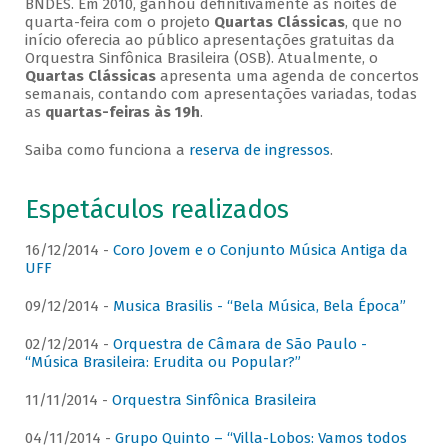
BNDES. Em 2010, ganhou definitivamente as noites de
quarta-feira com o projeto
Quartas Clássicas
, que no
início oferecia ao público apresentações gratuitas da
Orquestra Sinfônica Brasileira (OSB). Atualmente, o
Quartas Clássicas
apresenta uma agenda de concertos
semanais, contando com apresentações variadas, todas
as
quartas-feiras às 19h
.
Saiba como funciona a
reserva de ingressos
.
Espetáculos realizados
16/12/2014 -
Coro Jovem e o Conjunto Música Antiga da
UFF
09/12/2014 -
Musica Brasilis - “Bela Música, Bela Época”
02/12/2014 -
Orquestra de Câmara de São Paulo -
“Música Brasileira: Erudita ou Popular?”
11/11/2014 -
Orquestra Sinfônica Brasileira
04/11/2014 -
Grupo Quinto – “Villa-Lobos: Vamos todos