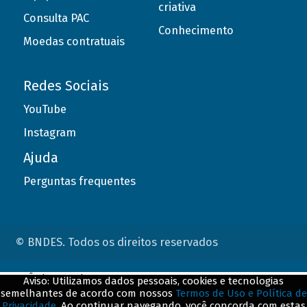
criativa
Consulta PAC
Conhecimento
Moedas contratuais
Redes Sociais
YouTube
Instagram
Ajuda
Perguntas frequentes
© BNDES. Todos os direitos reservados
ConteÃºdo complementar
Aviso: Utilizamos dados pessoais, cookies e tecnologias
semelhantes de acordo com nossos
Termos de Uso e Política de
${title}
${badge}
Privacidade
. Ao continuar navegando, você concorda com estas