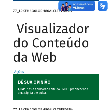
Z7_L9KEH4O0LORH80ALCLTPF80S97
Visualizador
do Conteúdo
da Web
Ações
DÊ SUA OPINIÃO
Ajude-nos a aprimorar o site do BNDES preenchendo
uma rápida
pesquisa
.
Z7_L9KEH4O0LORH80ALCLTPF80SP4