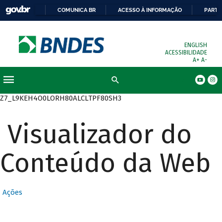
COMUNICA BR
ACESSO À INFORMAÇÃO
PARTI
ENGLISH
ACESSIBILIDADE
A+
A-
Busca
Z7_L9KEH4O0LORH80ALCLTPF80SH3
Visualizador do
Conteúdo da Web
Ações