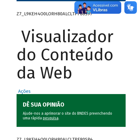
Z7_L9KEH4O0LORH80ALCLTPF80S97
Visualizador
do Conteúdo
da Web
Ações
DÊ SUA OPINIÃO
Ajude-nos a aprimorar o site do BNDES preenchendo
uma rápida
pesquisa
.
Z7_L9KEH4O0LORH80ALCLTPF80SP4