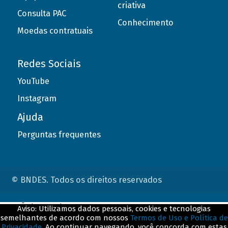
criativa
Consulta PAC
Conhecimento
Moedas contratuais
Redes Sociais
YouTube
Instagram
Ajuda
Perguntas frequentes
© BNDES. Todos os direitos reservados
ConteÃºdo complementar
Aviso: Utilizamos dados pessoais, cookies e tecnologias
semelhantes de acordo com nossos
Termos de Uso e Política de
${title}
${badge}
Privacidade
. Ao continuar navegando, você concorda com estas