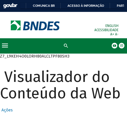
COMUNICA BR
ACESSO À INFORMAÇÃO
PARTI
ENGLISH
ACESSIBILIDADE
A+
A-
Busca
Z7_L9KEH4O0LORH80ALCLTPF80SH3
Visualizador do
Conteúdo da Web
Ações