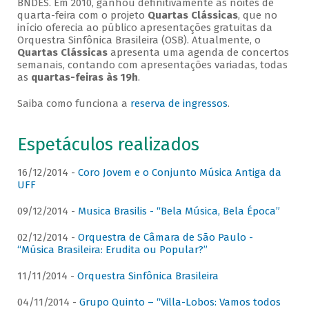
BNDES. Em 2010, ganhou definitivamente as noites de
quarta-feira com o projeto
Quartas Clássicas
, que no
início oferecia ao público apresentações gratuitas da
Orquestra Sinfônica Brasileira (OSB). Atualmente, o
Quartas Clássicas
apresenta uma agenda de concertos
semanais, contando com apresentações variadas, todas
as
quartas-feiras às 19h
.
Saiba como funciona a
reserva de ingressos
.
Espetáculos realizados
16/12/2014 -
Coro Jovem e o Conjunto Música Antiga da
UFF
09/12/2014 -
Musica Brasilis - “Bela Música, Bela Época”
02/12/2014 -
Orquestra de Câmara de São Paulo -
“Música Brasileira: Erudita ou Popular?”
11/11/2014 -
Orquestra Sinfônica Brasileira
04/11/2014 -
Grupo Quinto – “Villa-Lobos: Vamos todos