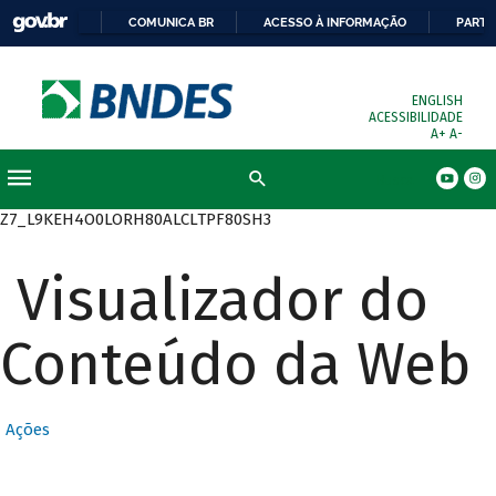
COMUNICA BR
ACESSO À INFORMAÇÃO
PARTI
ENGLISH
ACESSIBILIDADE
A+
A-
Busca
Z7_L9KEH4O0LORH80ALCLTPF80SH3
Visualizador do
Conteúdo da Web
Ações