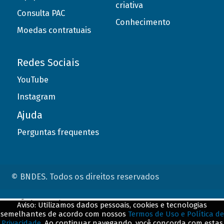
criativa
Consulta PAC
Conhecimento
Moedas contratuais
Redes Sociais
YouTube
Instagram
Ajuda
Perguntas frequentes
© BNDES. Todos os direitos reservados
ConteÃºdo complementar
Aviso: Utilizamos dados pessoais, cookies e tecnologias
semelhantes de acordo com nossos
Termos de Uso e Política de
${title}
${badge}
Privacidade
. Ao continuar navegando, você concorda com estas