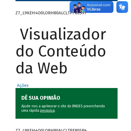
Z7_L9KEH4O0LORH80ALCLTPF80S97
Visualizador
do Conteúdo
da Web
Ações
DÊ SUA OPINIÃO
Ajude-nos a aprimorar o site do BNDES preenchendo
uma rápida
pesquisa
.
Z7_L9KEH4O0LORH80ALCLTPF80SP4