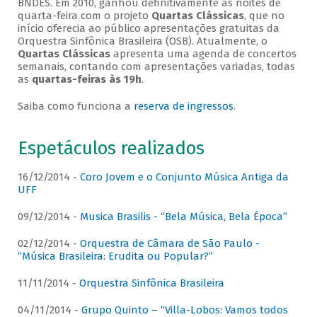
BNDES. Em 2010, ganhou definitivamente as noites de
quarta-feira com o projeto
Quartas Clássicas
, que no
início oferecia ao público apresentações gratuitas da
Orquestra Sinfônica Brasileira (OSB). Atualmente, o
Quartas Clássicas
apresenta uma agenda de concertos
semanais, contando com apresentações variadas, todas
as
quartas-feiras às 19h
.
Saiba como funciona a
reserva de ingressos
.
Espetáculos realizados
16/12/2014 -
Coro Jovem e o Conjunto Música Antiga da
UFF
09/12/2014 -
Musica Brasilis - “Bela Música, Bela Época”
02/12/2014 -
Orquestra de Câmara de São Paulo -
“Música Brasileira: Erudita ou Popular?”
11/11/2014 -
Orquestra Sinfônica Brasileira
04/11/2014 -
Grupo Quinto – “Villa-Lobos: Vamos todos