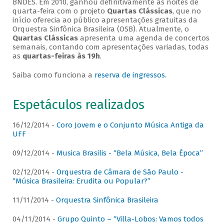
BNDES. Em 2010, ganhou definitivamente as noites de
quarta-feira com o projeto
Quartas Clássicas
, que no
início oferecia ao público apresentações gratuitas da
Orquestra Sinfônica Brasileira (OSB). Atualmente, o
Quartas Clássicas
apresenta uma agenda de concertos
semanais, contando com apresentações variadas, todas
as
quartas-feiras às 19h
.
Saiba como funciona a
reserva de ingressos
.
Espetáculos realizados
16/12/2014 -
Coro Jovem e o Conjunto Música Antiga da
UFF
09/12/2014 -
Musica Brasilis - “Bela Música, Bela Época”
02/12/2014 -
Orquestra de Câmara de São Paulo -
“Música Brasileira: Erudita ou Popular?”
11/11/2014 -
Orquestra Sinfônica Brasileira
04/11/2014 -
Grupo Quinto – “Villa-Lobos: Vamos todos