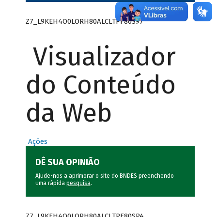
Z7_L9KEH4O0LORH80ALCLTPF80S97
Visualizador
do Conteúdo
da Web
Ações
DÊ SUA OPINIÃO
Ajude-nos a aprimorar o site do BNDES preenchendo
uma rápida
pesquisa
.
Z7_L9KEH4O0LORH80ALCLTPF80SP4