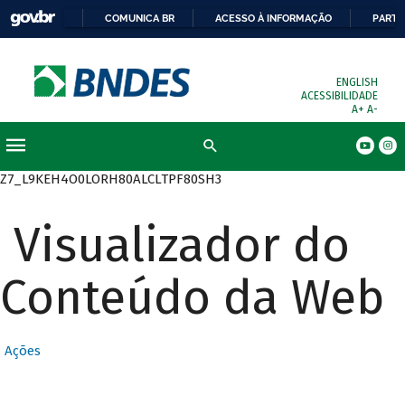
COMUNICA BR
ACESSO À INFORMAÇÃO
PARTI
ENGLISH
ACESSIBILIDADE
A+
A-
Busca
Z7_L9KEH4O0LORH80ALCLTPF80SH3
Visualizador do
Conteúdo da Web
Ações