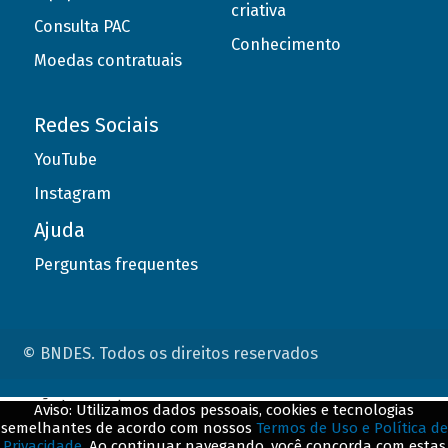
criativa
Consulta PAC
Conhecimento
Moedas contratuais
Redes Sociais
YouTube
Instagram
Ajuda
Perguntas frequentes
© BNDES. Todos os direitos reservados
ConteÃºdo complementar
Aviso: Utilizamos dados pessoais, cookies e tecnologias
semelhantes de acordo com nossos
Termos de Uso e Política de
${title}
${badge}
Privacidade
. Ao continuar navegando, você concorda com estas