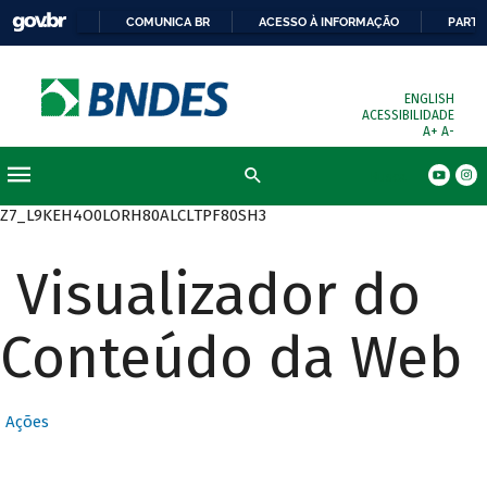
COMUNICA BR
ACESSO À INFORMAÇÃO
PARTI
ENGLISH
ACESSIBILIDADE
A+
A-
Busca
Z7_L9KEH4O0LORH80ALCLTPF80SH3
Visualizador do
Conteúdo da Web
Ações