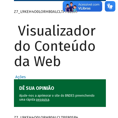
Z7_L9KEH4O0LORH80ALCLTPF80S97
Visualizador
do Conteúdo
da Web
Ações
DÊ SUA OPINIÃO
Ajude-nos a aprimorar o site do BNDES preenchendo
uma rápida
pesquisa
.
Z7_L9KEH4O0LORH80ALCLTPF80SP4