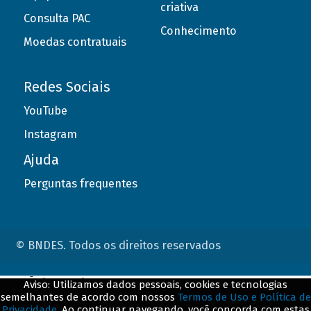
criativa
Consulta PAC
Conhecimento
Moedas contratuais
Redes Sociais
YouTube
Instagram
Ajuda
Perguntas frequentes
© BNDES. Todos os direitos reservados
ConteÃºdo complementar
Aviso: Utilizamos dados pessoais, cookies e tecnologias
semelhantes de acordo com nossos
Termos de Uso e Política de
${title}
${badge}
Privacidade
. Ao continuar navegando, você concorda com estas