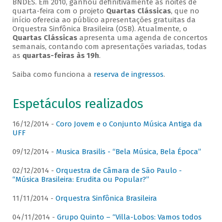
BNDES. Em 2010, ganhou definitivamente as noites de
quarta-feira com o projeto
Quartas Clássicas
, que no
início oferecia ao público apresentações gratuitas da
Orquestra Sinfônica Brasileira (OSB). Atualmente, o
Quartas Clássicas
apresenta uma agenda de concertos
semanais, contando com apresentações variadas, todas
as
quartas-feiras às 19h
.
Saiba como funciona a
reserva de ingressos
.
Espetáculos realizados
16/12/2014 -
Coro Jovem e o Conjunto Música Antiga da
UFF
09/12/2014 -
Musica Brasilis - “Bela Música, Bela Época”
02/12/2014 -
Orquestra de Câmara de São Paulo -
“Música Brasileira: Erudita ou Popular?”
11/11/2014 -
Orquestra Sinfônica Brasileira
04/11/2014 -
Grupo Quinto – “Villa-Lobos: Vamos todos