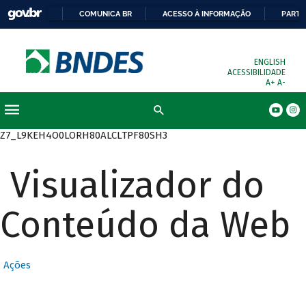
COMUNICA BR
ACESSO À INFORMAÇÃO
PARTI
ENGLISH
ACESSIBILIDADE
A+
A-
Busca
Z7_L9KEH4O0LORH80ALCLTPF80SH3
Visualizador do
Conteúdo da Web
Ações