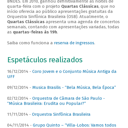
BNDES. Em 2010, ganhou definitivamente as noites de
quarta-feira com o projeto
Quartas Clássicas
, que no
início oferecia ao público apresentações gratuitas da
Orquestra Sinfônica Brasileira (OSB). Atualmente, o
Quartas Clássicas
apresenta uma agenda de concertos
semanais, contando com apresentações variadas, todas
as
quartas-feiras às 19h
.
Saiba como funciona a
reserva de ingressos
.
Espetáculos realizados
16/12/2014 -
Coro Jovem e o Conjunto Música Antiga da
UFF
09/12/2014 -
Musica Brasilis - “Bela Música, Bela Época”
02/12/2014 -
Orquestra de Câmara de São Paulo -
“Música Brasileira: Erudita ou Popular?”
11/11/2014 -
Orquestra Sinfônica Brasileira
04/11/2014 -
Grupo Quinto – “Villa-Lobos: Vamos todos