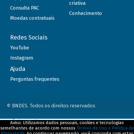
criativa
Consulta PAC
Conhecimento
Moedas contratuais
Redes Sociais
YouTube
Instagram
Ajuda
Perguntas frequentes
© BNDES. Todos os direitos reservados
ConteÃºdo complementar
Aviso: Utilizamos dados pessoais, cookies e tecnologias
semelhantes de acordo com nossos
Termos de Uso e Política de
${title}
${badge}
Privacidade
. Ao continuar navegando, você concorda com estas