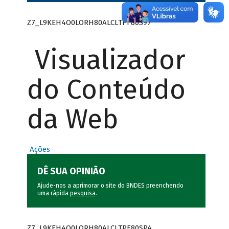
Z7_L9KEH4O0LORH80ALCLTPF80S97
Visualizador
do Conteúdo
da Web
Ações
DÊ SUA OPINIÃO
Ajude-nos a aprimorar o site do BNDES preenchendo
uma rápida
pesquisa
.
Z7_L9KEH4O0LORH80ALCLTPF80SP4