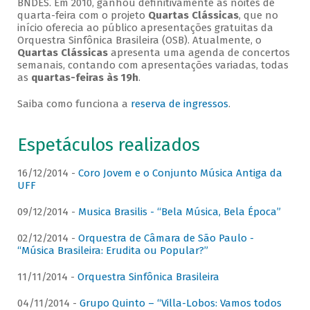
BNDES. Em 2010, ganhou definitivamente as noites de
quarta-feira com o projeto
Quartas Clássicas
, que no
início oferecia ao público apresentações gratuitas da
Orquestra Sinfônica Brasileira (OSB). Atualmente, o
Quartas Clássicas
apresenta uma agenda de concertos
semanais, contando com apresentações variadas, todas
as
quartas-feiras às 19h
.
Saiba como funciona a
reserva de ingressos
.
Espetáculos realizados
16/12/2014 -
Coro Jovem e o Conjunto Música Antiga da
UFF
09/12/2014 -
Musica Brasilis - “Bela Música, Bela Época”
02/12/2014 -
Orquestra de Câmara de São Paulo -
“Música Brasileira: Erudita ou Popular?”
11/11/2014 -
Orquestra Sinfônica Brasileira
04/11/2014 -
Grupo Quinto – “Villa-Lobos: Vamos todos