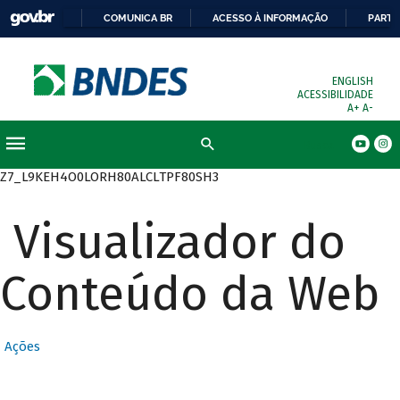
COMUNICA BR
ACESSO À INFORMAÇÃO
PARTI
ENGLISH
ACESSIBILIDADE
A+
A-
Busca
Z7_L9KEH4O0LORH80ALCLTPF80SH3
Visualizador do
Conteúdo da Web
Ações