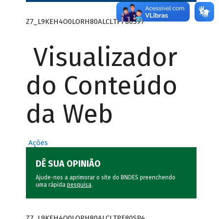
Z7_L9KEH4O0LORH80ALCLTPF80S97
Visualizador
do Conteúdo
da Web
Ações
DÊ SUA OPINIÃO
Ajude-nos a aprimorar o site do BNDES preenchendo
uma rápida
pesquisa
.
Z7_L9KEH4O0LORH80ALCLTPF80SP4