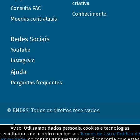
criativa
Consulta PAC
Conhecimento
Moedas contratuais
Redes Sociais
YouTube
Instagram
Ajuda
Perguntas frequentes
© BNDES. Todos os direitos reservados
ConteÃºdo complementar
Aviso: Utilizamos dados pessoais, cookies e tecnologias
semelhantes de acordo com nossos
Termos de Uso e Política de
${title}
${badge}
Privacidade
. Ao continuar navegando, você concorda com estas