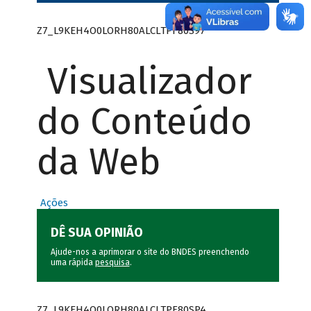
Z7_L9KEH4O0LORH80ALCLTPF80S97
Visualizador
do Conteúdo
da Web
Ações
DÊ SUA OPINIÃO
Ajude-nos a aprimorar o site do BNDES preenchendo
uma rápida
pesquisa
.
Z7_L9KEH4O0LORH80ALCLTPF80SP4