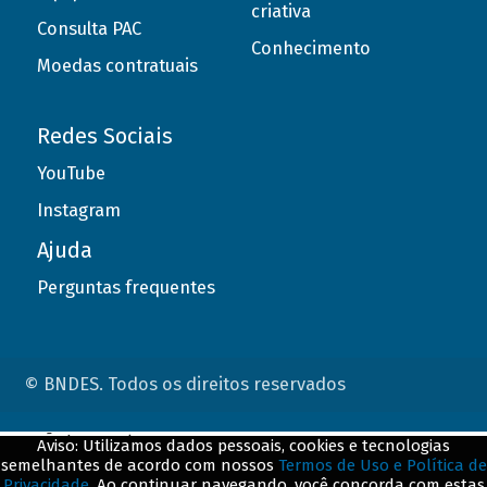
criativa
Consulta PAC
Conhecimento
Moedas contratuais
Redes Sociais
YouTube
Instagram
Ajuda
Perguntas frequentes
© BNDES. Todos os direitos reservados
ConteÃºdo complementar
Aviso: Utilizamos dados pessoais, cookies e tecnologias
semelhantes de acordo com nossos
Termos de Uso e Política de
${title}
${badge}
Privacidade
. Ao continuar navegando, você concorda com estas