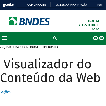
COMUNICA BR
ACESSO À INFORMAÇÃO
PARTI
ENGLISH
ACESSIBILIDADE
A+
A-
Busca
Z7_L9KEH4O0LORH80ALCLTPF80SH3
Visualizador do
Conteúdo da Web
Ações