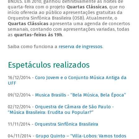
BNDES. Em 2010, ganhou definitivamente as noites de
quarta-feira com o projeto
Quartas Clássicas
, que no
início oferecia ao público apresentações gratuitas da
Orquestra Sinfônica Brasileira (OSB). Atualmente, o
Quartas Clássicas
apresenta uma agenda de concertos
semanais, contando com apresentações variadas, todas
as
quartas-feiras às 19h
.
Saiba como funciona a
reserva de ingressos
.
Espetáculos realizados
16/12/2014 -
Coro Jovem e o Conjunto Música Antiga da
UFF
09/12/2014 -
Musica Brasilis - “Bela Música, Bela Época”
02/12/2014 -
Orquestra de Câmara de São Paulo -
“Música Brasileira: Erudita ou Popular?”
11/11/2014 -
Orquestra Sinfônica Brasileira
04/11/2014 -
Grupo Quinto – “Villa-Lobos: Vamos todos