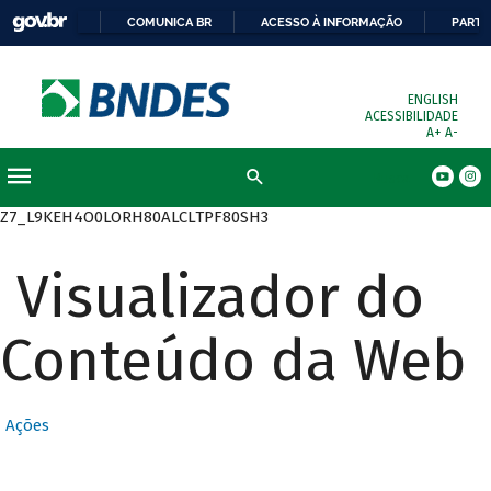
COMUNICA BR
ACESSO À INFORMAÇÃO
PARTI
ENGLISH
ACESSIBILIDADE
A+
A-
Busca
Z7_L9KEH4O0LORH80ALCLTPF80SH3
Visualizador do
Conteúdo da Web
Ações