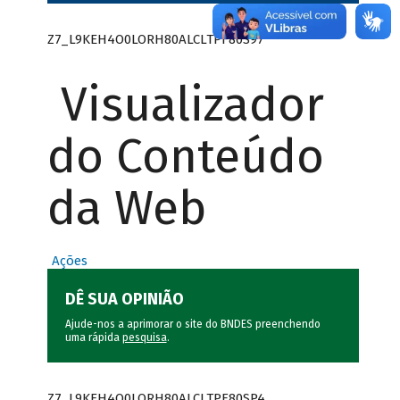
Z7_L9KEH4O0LORH80ALCLTPF80S97
Visualizador
do Conteúdo
da Web
Ações
DÊ SUA OPINIÃO
Ajude-nos a aprimorar o site do BNDES preenchendo
uma rápida
pesquisa
.
Z7_L9KEH4O0LORH80ALCLTPF80SP4