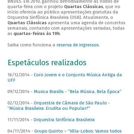
BNDES. Em 2010, ganhou definitivamente as noites de
quarta-feira com o projeto
Quartas Clássicas
, que no
início oferecia ao público apresentações gratuitas da
Orquestra Sinfônica Brasileira (OSB). Atualmente, o
Quartas Clássicas
apresenta uma agenda de concertos
semanais, contando com apresentações variadas, todas
as
quartas-feiras às 19h
.
Saiba como funciona a
reserva de ingressos
.
Espetáculos realizados
16/12/2014 -
Coro Jovem e o Conjunto Música Antiga da
UFF
09/12/2014 -
Musica Brasilis - “Bela Música, Bela Época”
02/12/2014 -
Orquestra de Câmara de São Paulo -
“Música Brasileira: Erudita ou Popular?”
11/11/2014 -
Orquestra Sinfônica Brasileira
04/11/2014 -
Grupo Quinto – “Villa-Lobos: Vamos todos