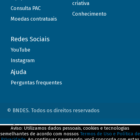
criativa
Consulta PAC
Conhecimento
Moedas contratuais
Redes Sociais
YouTube
Instagram
Ajuda
Perguntas frequentes
© BNDES. Todos os direitos reservados
ConteÃºdo complementar
Aviso: Utilizamos dados pessoais, cookies e tecnologias
semelhantes de acordo com nossos
Termos de Uso e Política de
${title}
${badge}
Privacidade
. Ao continuar navegando, você concorda com estas