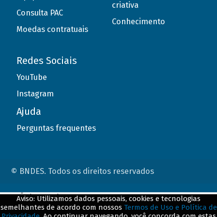
criativa
Consulta PAC
Conhecimento
Moedas contratuais
Redes Sociais
YouTube
Instagram
Ajuda
Perguntas frequentes
© BNDES. Todos os direitos reservados
ConteÃºdo complementar
Aviso: Utilizamos dados pessoais, cookies e tecnologias
semelhantes de acordo com nossos
Termos de Uso e Política de
${title}
${badge}
Privacidade
. Ao continuar navegando, você concorda com estas