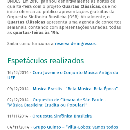
BNDES. Em 2010, ganhou definitivamente as noites de
quarta-feira com o projeto
Quartas Clássicas
, que no
início oferecia ao público apresentações gratuitas da
Orquestra Sinfônica Brasileira (OSB). Atualmente, o
Quartas Clássicas
apresenta uma agenda de concertos
semanais, contando com apresentações variadas, todas
as
quartas-feiras às 19h
.
Saiba como funciona a
reserva de ingressos
.
Espetáculos realizados
16/12/2014 -
Coro Jovem e o Conjunto Música Antiga da
UFF
09/12/2014 -
Musica Brasilis - “Bela Música, Bela Época”
02/12/2014 -
Orquestra de Câmara de São Paulo -
“Música Brasileira: Erudita ou Popular?”
11/11/2014 -
Orquestra Sinfônica Brasileira
04/11/2014 -
Grupo Quinto – “Villa-Lobos: Vamos todos