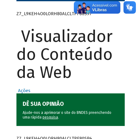
Z7_L9KEH4O0LORH80ALCLTPF80S97
Visualizador
do Conteúdo
da Web
Ações
DÊ SUA OPINIÃO
Ajude-nos a aprimorar o site do BNDES preenchendo
uma rápida
pesquisa
.
Z7_L9KEH4O0LORH80ALCLTPF80SP4