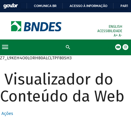
COMUNICA BR
ACESSO À INFORMAÇÃO
PARTI
ENGLISH
ACESSIBILIDADE
A+
A-
Busca
Z7_L9KEH4O0LORH80ALCLTPF80SH3
Visualizador do
Conteúdo da Web
Ações