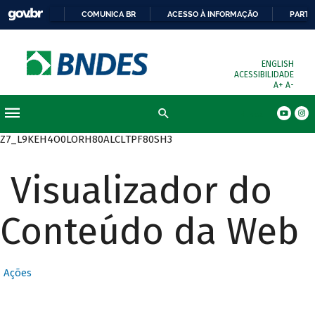
COMUNICA BR
ACESSO À INFORMAÇÃO
PARTI
ENGLISH
ACESSIBILIDADE
A+
A-
Busca
Z7_L9KEH4O0LORH80ALCLTPF80SH3
Visualizador do
Conteúdo da Web
Ações