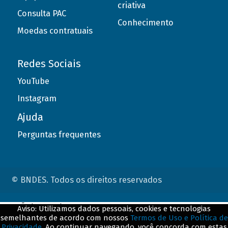
criativa
Consulta PAC
Conhecimento
Moedas contratuais
Redes Sociais
YouTube
Instagram
Ajuda
Perguntas frequentes
© BNDES. Todos os direitos reservados
ConteÃºdo complementar
Aviso: Utilizamos dados pessoais, cookies e tecnologias
semelhantes de acordo com nossos
Termos de Uso e Política de
${title}
${badge}
Privacidade
. Ao continuar navegando, você concorda com estas