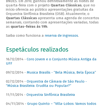
BNDES. Em 2010, ganhou definitivamente as noites de
quarta-feira com o projeto
Quartas Clássicas
, que no
início oferecia ao público apresentações gratuitas da
Orquestra Sinfônica Brasileira (OSB). Atualmente, o
Quartas Clássicas
apresenta uma agenda de concertos
semanais, contando com apresentações variadas, todas
as
quartas-feiras às 19h
.
Saiba como funciona a
reserva de ingressos
.
Espetáculos realizados
16/12/2014 -
Coro Jovem e o Conjunto Música Antiga da
UFF
09/12/2014 -
Musica Brasilis - “Bela Música, Bela Época”
02/12/2014 -
Orquestra de Câmara de São Paulo -
“Música Brasileira: Erudita ou Popular?”
11/11/2014 -
Orquestra Sinfônica Brasileira
04/11/2014 -
Grupo Quinto – “Villa-Lobos: Vamos todos