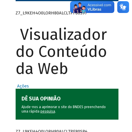
Z7_L9KEH4O0LORH80ALCLTPF80S97
Visualizador
do Conteúdo
da Web
Ações
DÊ SUA OPINIÃO
Ajude-nos a aprimorar o site do BNDES preenchendo
uma rápida
pesquisa
.
Z7_L9KEH4O0LORH80ALCLTPF80SP4