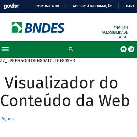
COMUNICA BR
ACESSO À INFORMAÇÃO
PARTI
ENGLISH
ACESSIBILIDADE
A+
A-
Busca
Z7_L9KEH4O0LORH80ALCLTPF80SH3
Visualizador do
Conteúdo da Web
Ações