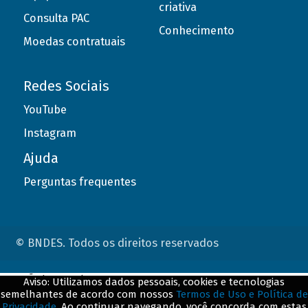
criativa
Consulta PAC
Conhecimento
Moedas contratuais
Redes Sociais
YouTube
Instagram
Ajuda
Perguntas frequentes
© BNDES. Todos os direitos reservados
ConteÃºdo complementar
Aviso: Utilizamos dados pessoais, cookies e tecnologias
semelhantes de acordo com nossos
Termos de Uso e Política de
${title}
${badge}
Privacidade
. Ao continuar navegando, você concorda com estas