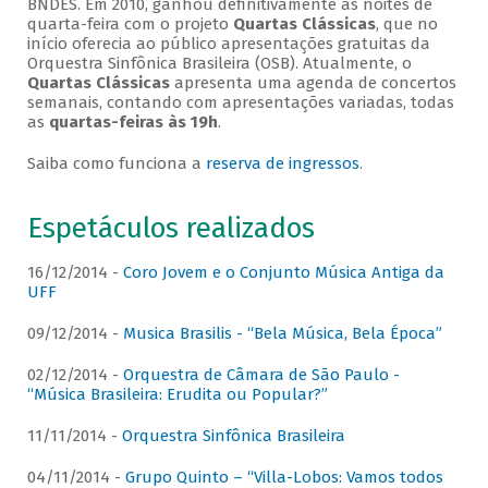
BNDES. Em 2010, ganhou definitivamente as noites de
quarta-feira com o projeto
Quartas Clássicas
, que no
início oferecia ao público apresentações gratuitas da
Orquestra Sinfônica Brasileira (OSB). Atualmente, o
Quartas Clássicas
apresenta uma agenda de concertos
semanais, contando com apresentações variadas, todas
as
quartas-feiras às 19h
.
Saiba como funciona a
reserva de ingressos
.
Espetáculos realizados
16/12/2014 -
Coro Jovem e o Conjunto Música Antiga da
UFF
09/12/2014 -
Musica Brasilis - “Bela Música, Bela Época”
02/12/2014 -
Orquestra de Câmara de São Paulo -
“Música Brasileira: Erudita ou Popular?”
11/11/2014 -
Orquestra Sinfônica Brasileira
04/11/2014 -
Grupo Quinto – “Villa-Lobos: Vamos todos