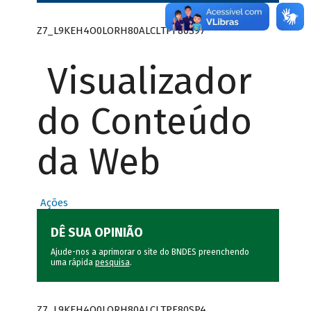
Z7_L9KEH4O0LORH80ALCLTPF80S97
Visualizador
do Conteúdo
da Web
Ações
DÊ SUA OPINIÃO
Ajude-nos a aprimorar o site do BNDES preenchendo
uma rápida
pesquisa
.
Z7_L9KEH4O0LORH80ALCLTPF80SP4