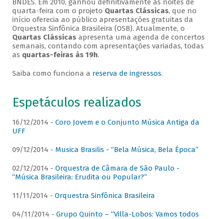
BNDES. Em 2010, ganhou definitivamente as noites de
quarta-feira com o projeto
Quartas Clássicas
, que no
início oferecia ao público apresentações gratuitas da
Orquestra Sinfônica Brasileira (OSB). Atualmente, o
Quartas Clássicas
apresenta uma agenda de concertos
semanais, contando com apresentações variadas, todas
as
quartas-feiras às 19h
.
Saiba como funciona a
reserva de ingressos
.
Espetáculos realizados
16/12/2014 -
Coro Jovem e o Conjunto Música Antiga da
UFF
09/12/2014 -
Musica Brasilis - “Bela Música, Bela Época”
02/12/2014 -
Orquestra de Câmara de São Paulo -
“Música Brasileira: Erudita ou Popular?”
11/11/2014 -
Orquestra Sinfônica Brasileira
04/11/2014 -
Grupo Quinto – “Villa-Lobos: Vamos todos