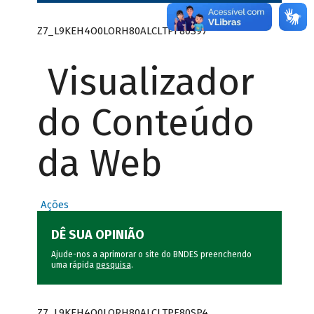
Z7_L9KEH4O0LORH80ALCLTPF80S97
Visualizador
do Conteúdo
da Web
Ações
DÊ SUA OPINIÃO
Ajude-nos a aprimorar o site do BNDES preenchendo
uma rápida
pesquisa
.
Z7_L9KEH4O0LORH80ALCLTPF80SP4