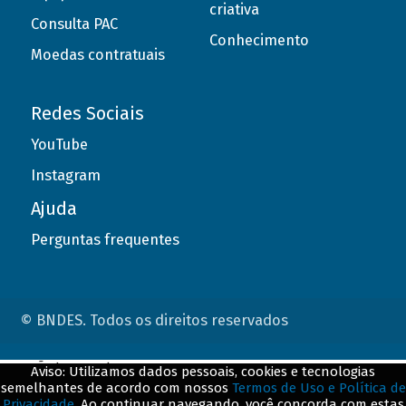
criativa
Consulta PAC
Conhecimento
Moedas contratuais
Redes Sociais
YouTube
Instagram
Ajuda
Perguntas frequentes
© BNDES. Todos os direitos reservados
ConteÃºdo complementar
Aviso: Utilizamos dados pessoais, cookies e tecnologias
semelhantes de acordo com nossos
Termos de Uso e Política de
${title}
${badge}
Privacidade
. Ao continuar navegando, você concorda com estas