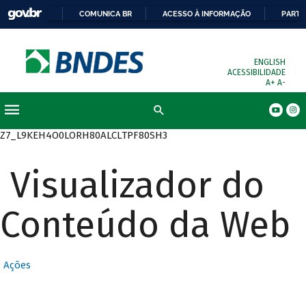
COMUNICA BR
ACESSO À INFORMAÇÃO
PARTI
ENGLISH
ACESSIBILIDADE
A+
A-
Busca
Z7_L9KEH4O0LORH80ALCLTPF80SH3
Visualizador do
Conteúdo da Web
Ações