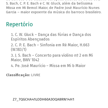
S. Bach, C. P. E. Bach e C. W. Gluck, além da belíssima
Missa em Mi Bemol Maior, de Padre José Maurício Nunes
Garcia – maior expoente da música do barroco brasileiro.
Repertório
C. W. Gluck – Dança das Fúrias e Dança dos
Espíritos Abençoados
C. P. E. Bach – Sinfonia em Ré Maior, H.663
(W.183/1)
J. S. Bach – Concerto para violino nº 2 em Mi
Maior, BWV 1042
Pe. José Maurício – Missa em Mi b Maior
Classificação:
LIVRE
Z7_7QGCHA41LODH60A3OQA8RN14H1