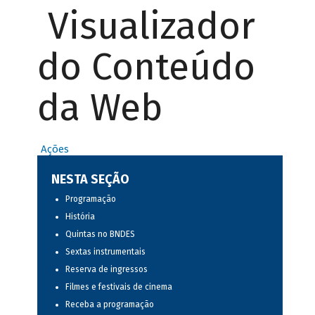
Visualizador
do Conteúdo
da Web
Ações
NESTA SEÇÃO
Programação
História
Quintas no BNDES
Sextas instrumentais
Reserva de ingressos
Filmes e festivais de cinema
Receba a programação