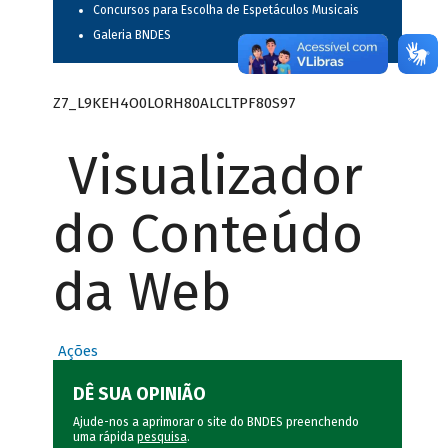
Concursos para Escolha de Espetáculos Musicais
Galeria BNDES
Z7_L9KEH4O0LORH80ALCLTPF80S97
Visualizador
do Conteúdo
da Web
Ações
DÊ SUA OPINIÃO
Ajude-nos a aprimorar o site do BNDES preenchendo
uma rápida
pesquisa
.