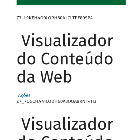
Z7_L9KEH4O0LORH80ALCLTPF80SP4
Visualizador
do Conteúdo
da Web
Ações
Z7_7QGCHA41LODH60A3OQA8RN14H3
Visualizador