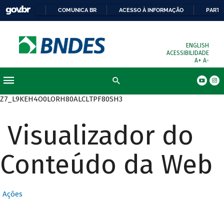
COMUNICA BR
ACESSO À INFORMAÇÃO
PARTI
ENGLISH
ACESSIBILIDADE
A+
A-
Busca
Z7_L9KEH4O0LORH80ALCLTPF80SH3
Visualizador do
Conteúdo da Web
Ações