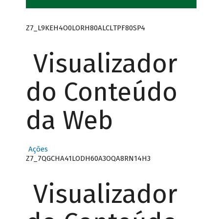
Z7_L9KEH4O0LORH80ALCLTPF80SP4
Visualizador
do Conteúdo
da Web
Ações
Z7_7QGCHA41LODH60A3OQA8RN14H3
Visualizador