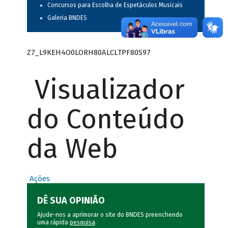
Concursos para Escolha de Espetáculos Musicais
Galeria BNDES
Z7_L9KEH4O0LORH80ALCLTPF80S97
Visualizador
do Conteúdo
da Web
Ações
DÊ SUA OPINIÃO
Ajude-nos a aprimorar o site do BNDES preenchendo
uma rápida
pesquisa
.