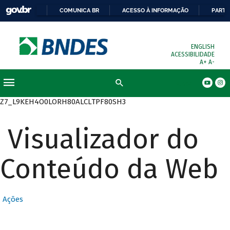
COMUNICA BR
ACESSO À INFORMAÇÃO
PARTI
ENGLISH
ACESSIBILIDADE
A+
A-
Busca
Z7_L9KEH4O0LORH80ALCLTPF80SH3
Visualizador do
Conteúdo da Web
Ações