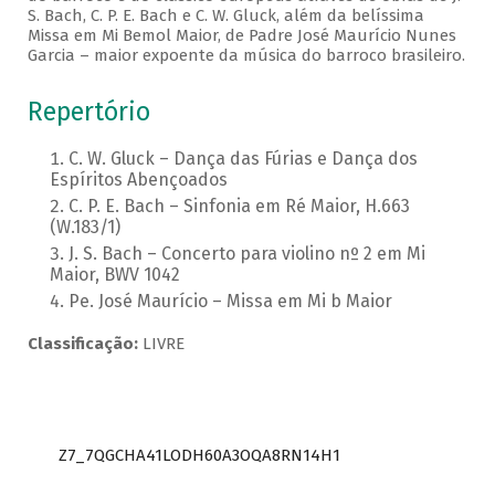
S. Bach, C. P. E. Bach e C. W. Gluck, além da belíssima
Missa em Mi Bemol Maior, de Padre José Maurício Nunes
Garcia – maior expoente da música do barroco brasileiro.
Repertório
C. W. Gluck – Dança das Fúrias e Dança dos
Espíritos Abençoados
C. P. E. Bach – Sinfonia em Ré Maior, H.663
(W.183/1)
J. S. Bach – Concerto para violino nº 2 em Mi
Maior, BWV 1042
Pe. José Maurício – Missa em Mi b Maior
Classificação:
LIVRE
Z7_7QGCHA41LODH60A3OQA8RN14H1