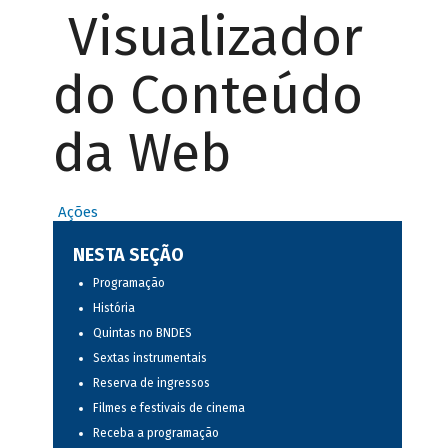
Visualizador
do Conteúdo
da Web
Ações
NESTA SEÇÃO
Programação
História
Quintas no BNDES
Sextas instrumentais
Reserva de ingressos
Filmes e festivais de cinema
Receba a programação