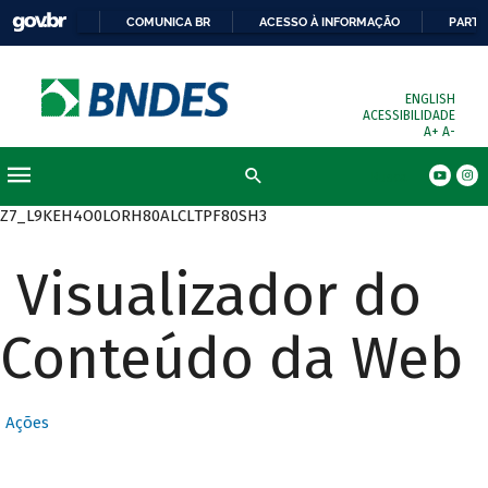
COMUNICA BR
ACESSO À INFORMAÇÃO
PARTI
ENGLISH
ACESSIBILIDADE
A+
A-
Busca
Z7_L9KEH4O0LORH80ALCLTPF80SH3
Visualizador do
Conteúdo da Web
Ações