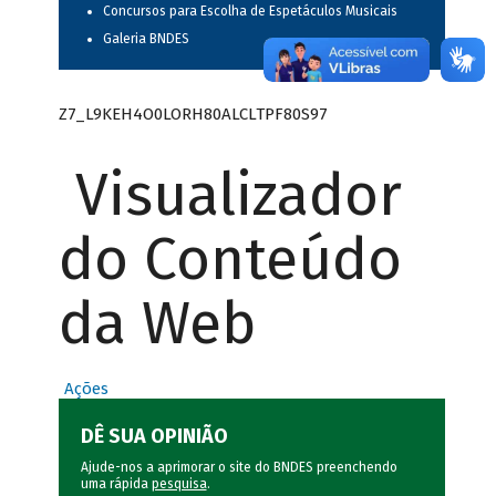
Concursos para Escolha de Espetáculos Musicais
Galeria BNDES
Z7_L9KEH4O0LORH80ALCLTPF80S97
Visualizador
do Conteúdo
da Web
Ações
DÊ SUA OPINIÃO
Ajude-nos a aprimorar o site do BNDES preenchendo
uma rápida
pesquisa
.