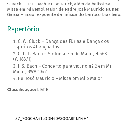
S. Bach, C. P. E. Bach e C. W. Gluck, além da belíssima
Missa em Mi Bemol Maior, de Padre José Maurício Nunes
Garcia – maior expoente da música do barroco brasileiro.
Repertório
C. W. Gluck – Dança das Fúrias e Dança dos
Espíritos Abençoados
C. P. E. Bach – Sinfonia em Ré Maior, H.663
(W.183/1)
J. S. Bach – Concerto para violino nº 2 em Mi
Maior, BWV 1042
Pe. José Maurício – Missa em Mi b Maior
Classificação:
LIVRE
Z7_7QGCHA41LODH60A3OQA8RN14H1