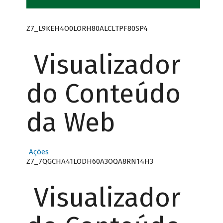
Z7_L9KEH4O0LORH80ALCLTPF80SP4
Visualizador
do Conteúdo
da Web
Ações
Z7_7QGCHA41LODH60A3OQA8RN14H3
Visualizador