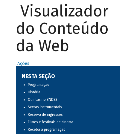
Visualizador
do Conteúdo
da Web
Ações
NESTA SEÇÃO
Programação
História
Quintas no BNDES
Sextas instrumentais
Reserva de ingressos
Filmes e festivais de cinema
Receba a programação