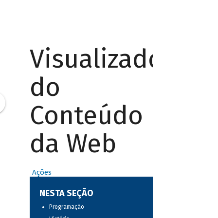
Visualizador
do
Conteúdo
da Web
Ações
NESTA SEÇÃO
Programação