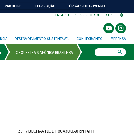
PARTICIPE
LEGISLAÇÃO
ÓRGÃOS DO GOVERNO
⁣
ENGLISH
ACESSIBILIDADE
A+
A-
NCIA
DESENVOLVIMENTO SUSTENTÁVEL
CONHECIMENTO
IMPRENSA
Busca
Z7_7QGCHA41LODH60A3OQA8RN14H1