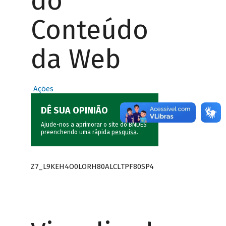
do
Conteúdo
da Web
Ações
DÊ SUA OPINIÃO
Ajude-nos a aprimorar o site do BNDES
preenchendo uma rápida
pesquisa
.
Z7_L9KEH4O0LORH80ALCLTPF80SP4