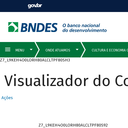
Z7_L9KEH4O0LORH80ALCLTPF80SH3
Visualizador do 
Ações
Z7_L9KEH4O0LORH80ALCLTPF80S92