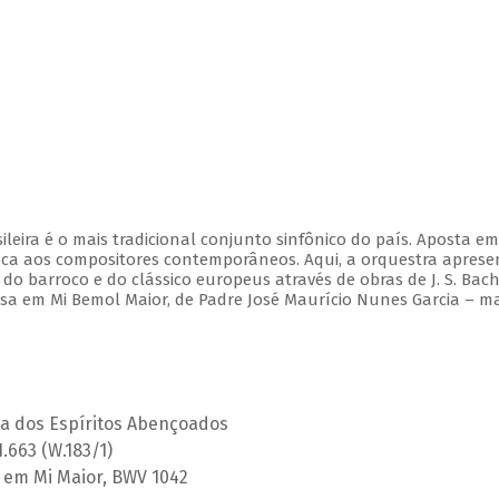
leira é o mais tradicional conjunto sinfônico do país. Aposta e
ca aos compositores contemporâneos. Aqui, a orquestra aprese
 barroco e do clássico europeus através de obras de J. S. Bach,
Missa em Mi Bemol Maior, de Padre José Maurício Nunes Garcia – m
ça dos Espíritos Abençoados
H.663 (W.183/1)
 2 em Mi Maior, BWV 1042