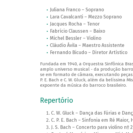
Juliana Franco – Soprano
Lara Cavalcanti – Mezzo Soprano
Jacques Rocha – Tenor
Fabrício Claussen – Baixo
Michel Bessler – Violino
Cláudio Ávila – Maestro Assistente
Fernando Bicudo – Diretor Artístico
Fundada em 1940, a Orquestra Sinfônica Brasi
amplo universo musical - da produção barro
se em formato de câmara, executando peças do
P. E. Bach e C. W. Gluck, além da belíssima 
expoente da música do barroco brasileiro.
Repertório
C. W. Gluck – Dança das Fúrias e Dan
C. P. E. Bach – Sinfonia em Ré Maior, 
J. S. Bach – Concerto para violino nº