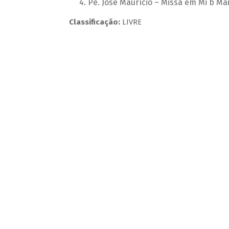
Pe. José Maurício – Missa em Mi b Ma
Classificação:
LIVRE