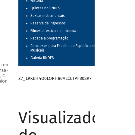
História
Quintas no BNDES
Sextas instrumentais
Reserva de ingressos
Filmes e festivais de cinema
Receba a programação
Concursos para Escolha de Espetáculos
Musicais
Galeria BNDES
m um
nta-
 C.
Z7_L9KEH4O0LORH80ALCLTPF80S97
aior
Visualizador