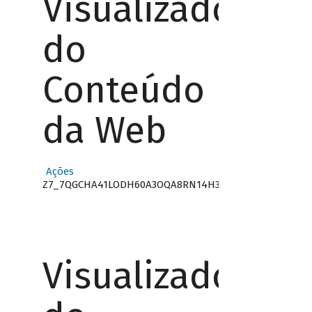
Visualizador
do
Conteúdo
da Web
Ações
Z7_7QGCHA41LODH60A3OQA8RN14H3
Visualizador