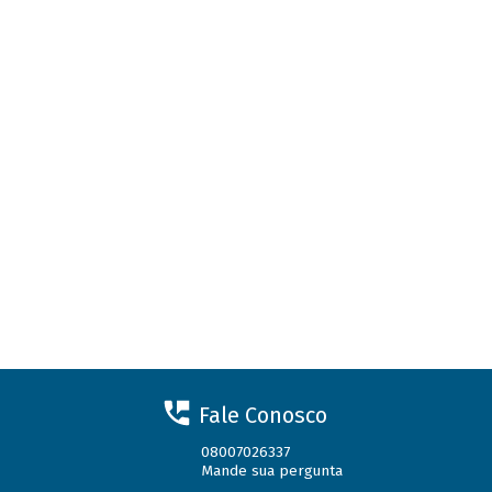
Fale Conosco
08007026337
Mande sua pergunta