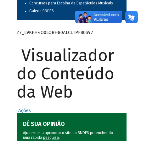
Concursos para Escolha de Espetáculos Musicais
Galeria BNDES
Z7_L9KEH4O0LORH80ALCLTPF80S97
Visualizador
do Conteúdo
da Web
Ações
DÊ SUA OPINIÃO
Ajude-nos a aprimorar o site do BNDES preenchendo
uma rápida
pesquisa
.