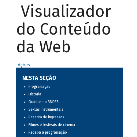
Visualizador
do Conteúdo
da Web
Ações
NESTA SEÇÃO
Programação
História
Quintas no BNDES
Sextas instrumentais
Reserva de ingressos
Filmes e festivais de cinema
Receba a programação