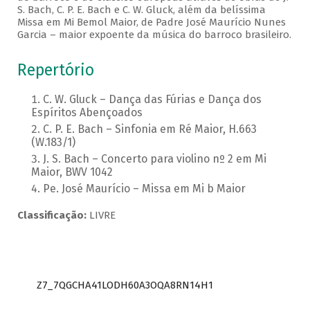
S. Bach, C. P. E. Bach e C. W. Gluck, além da belíssima
Missa em Mi Bemol Maior, de Padre José Maurício Nunes
Garcia – maior expoente da música do barroco brasileiro.
Repertório
C. W. Gluck – Dança das Fúrias e Dança dos
Espíritos Abençoados
C. P. E. Bach – Sinfonia em Ré Maior, H.663
(W.183/1)
J. S. Bach – Concerto para violino nº 2 em Mi
Maior, BWV 1042
Pe. José Maurício – Missa em Mi b Maior
Classificação:
LIVRE
Z7_7QGCHA41LODH60A3OQA8RN14H1