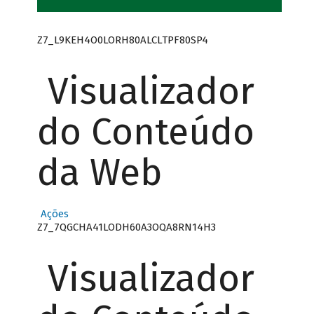
Z7_L9KEH4O0LORH80ALCLTPF80SP4
Visualizador
do Conteúdo
da Web
Ações
Z7_7QGCHA41LODH60A3OQA8RN14H3
Visualizador