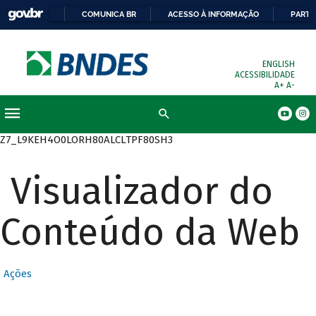
COMUNICA BR
ACESSO À INFORMAÇÃO
PARTI
ENGLISH
ACESSIBILIDADE
A+
A-
Busca
Z7_L9KEH4O0LORH80ALCLTPF80SH3
Visualizador do
Conteúdo da Web
Ações